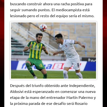
p
m
k
e
k
i
buscando construir ahora una racha positiva para
r
e
seguir sumando puntos. El mediocampista está
n
d
lesionado pero el resto del equipo sería el mismo.
l
y
Después del triunfo obtenido ante Independiente,
Aldosivi está esperanzado en comenzar una nueva
etapa de la mano del entrenador Martín Palermo y
la próxima parada de ese desafío será Rosario