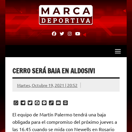
Skip
to
content
fab
fab
fab
fab
fa-
fa-
fa-
fa-
facebook
twitter
instagram
youtube
CERRO SERÁ BAJA EN ALDOSIVI
Martes, Octubre 19, 2021 | 20:52
W
T
T
F
M
C
E
P
h
e
w
a
e
o
m
r
a
l
i
c
s
p
a
i
El equipo de Martín Palermo tendrá una baja
t
e
t
e
s
y
i
n
obligada para el compromiso del próximo jueves a
s
g
t
b
e
L
l
t
A
r
e
o
n
i
F
las 16.45 cuando se mida con Newells en Rosario
p
a
r
o
g
n
r