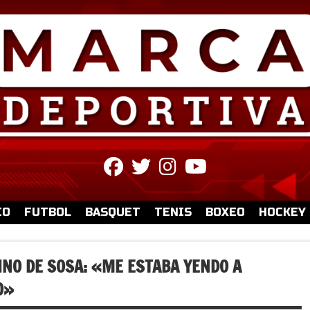
fab
fab
fab
fab
fa-
fa-
fa-
fa-
facebook
twitter
instagram
youtube
IO
FUTBOL
BASQUET
TENIS
BOXEO
HOCKEY
INO DE SOSA: «ME ESTABA YENDO A
O»