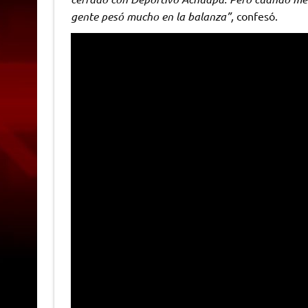
gente pesó mucho en la balanza”,
confesó.