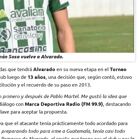
án Sosa vuelve a Alvarado.
idas que tendrá
Alvarado
en su nueva etapa en el
Torneo
club luego de
13 años
, una decisión que, según contó, estuvo
titución y el recuerdo de su paso en 2013.
o primero y después de Pablo Martel. Me gustó la idea que
 diálogo con
Marca Deportiva Radio (FM 99.9)
, destacando
lave para aceptar la propuesta.
, ya que el atacante tenía prácticamente todo acordado para
 preparando todo para irme a Guatemala, tenía casi todo
lamaron de Alvarado, el cariño que tengo por el club y por la