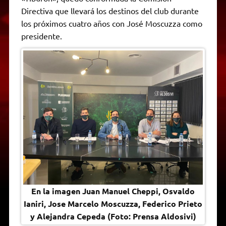
A
r
e
o
n
i
F
Directiva que llevará los destinos del club durante
p
a
r
o
g
n
r
p
m
k
e
k
i
los próximos cuatro años con José Moscuzza como
r
e
presidente.
n
d
l
y
En la imagen Juan Manuel Cheppi, Osvaldo
Ianiri, Jose Marcelo Moscuzza, Federico Prieto
y Alejandra Cepeda (Foto: Prensa Aldosivi)