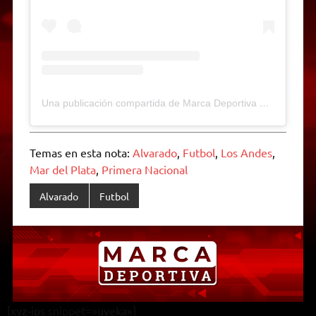
Una publicación compartida de Marca Deportiva Web-Radio (@marcadeportiva)
Temas en esta nota:
Alvarado
,
Futbol
,
Los Andes
,
Mar del Plata
,
Primera Nacional
Alvarado
Futbol
[xyz-ips snippet=»uveka»]