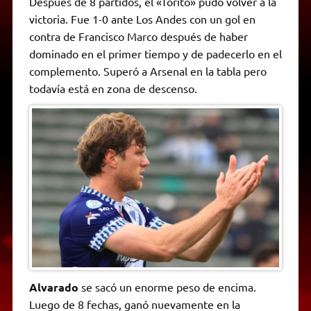
Después de 8 partidos, el «Torito» pudo volver a la
t
e
t
e
s
y
i
n
victoria. Fue 1-0 ante Los Andes con un gol en
s
g
t
b
e
L
l
t
A
r
e
o
n
i
F
contra de Francisco Marco después de haber
p
a
r
o
g
n
r
p
m
k
e
k
i
dominado en el primer tiempo y de padecerlo en el
r
e
complemento. Superó a Arsenal en la tabla pero
n
d
todavía está en zona de descenso.
l
y
Alvarado
se sacó un enorme peso de encima.
Luego de 8 fechas, ganó nuevamente en la