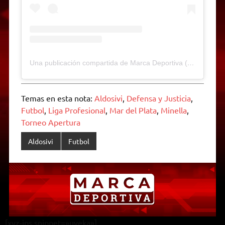
Una publicación compartida de Marca Deportiva (@marcadeportivamdp)
Temas en esta nota:
Aldosivi
,
Defensa y Justicia
,
Futbol
,
Liga Profesional
,
Mar del Plata
,
Minella
,
Torneo Apertura
Aldosivi
Futbol
[xyz-ips snippet=»uveka»]