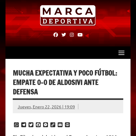
Skip
to
content
fab
fab
fab
fab
fa-
fa-
fa-
fa-
facebook
twitter
instagram
youtube
MUCHA EXPECTATIVA Y POCO FÚTBOL:
EMPATE 0-0 DE ALDOSIVI ANTE
DEFENSA
Jueves, Enero 22, 2026 | 19:09
W
T
T
F
M
C
E
P
h
e
w
a
e
o
m
r
a
l
i
c
s
p
a
i