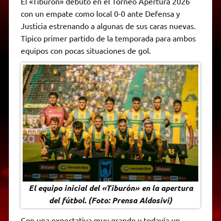
El «Tiburón» debutó en el Torneo Apertura 2026
t
e
t
e
s
y
i
n
con un empate como local 0-0 ante Defensa y
s
g
t
b
e
L
l
t
A
r
e
o
n
i
F
Justicia estrenando a algunas de sus caras nuevas.
p
a
r
o
g
n
r
p
m
k
e
k
i
Típico primer partido de la temporada para ambos
r
e
equipos con pocas situaciones de gol.
n
d
l
y
El equipo inicial del «Tiburón» en la apertura
del fútbol. (Foto: Prensa Aldosivi)
Con una expectativa muy grande y todavía un