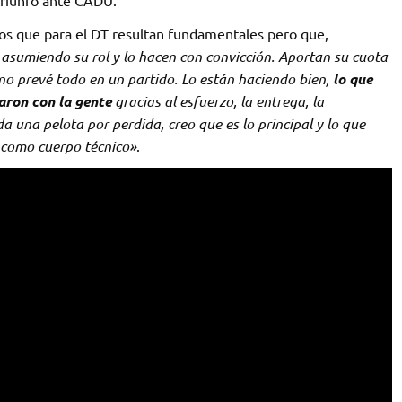
l triunfo ante CADU.
os que para el DT resultan fundamentales pero que,
asumiendo su rol y lo hacen con convicción. Aportan su cuota
no prevé todo en un partido. Lo están haciendo bien,
lo que
aron con la gente
gracias al esfuerzo, la entrega, la
a una pelota por perdida, creo que es lo principal y lo que
s como cuerpo técnico»
.