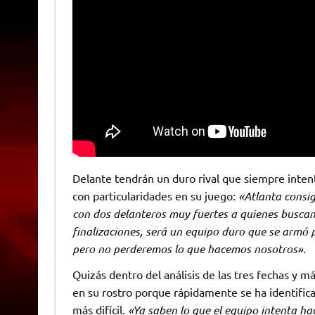
Delante tendrán un duro rival que siempre inten
con particularidades en su juego:
«Atlanta consig
con dos delanteros muy fuertes a quienes buscan
finalizaciones, será un equipo duro que se armó 
pero no perderemos lo que hacemos nosotros».
Quizás dentro del análisis de las tres fechas y m
en su rostro porque rápidamente se ha identific
más difícil.
«Ya saben lo que el equipo intenta hac