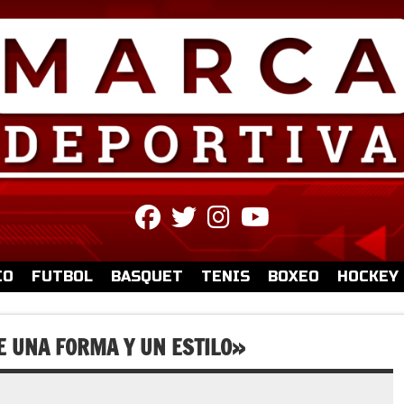
fab
fab
fab
fab
fa-
fa-
fa-
fa-
facebook
twitter
instagram
youtube
IO
FUTBOL
BASQUET
TENIS
BOXEO
HOCKEY
E UNA FORMA Y UN ESTILO»