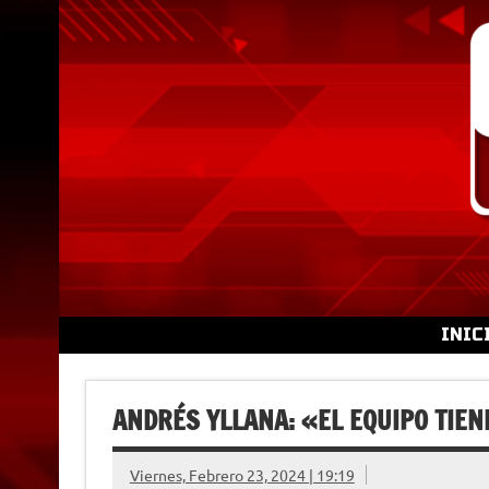
Skip
to
content
INIC
ANDRÉS YLLANA: «EL EQUIPO TIEN
Viernes, Febrero 23, 2024 | 19:19