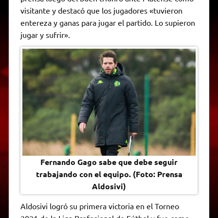
A
r
e
o
n
i
F
visitante y destacó que los jugadores «tuvieron
p
a
r
o
g
n
r
p
m
k
e
k
i
entereza y ganas para jugar el partido. Lo supieron
r
e
jugar y sufrir».
n
d
l
y
Fernando Gago sabe que debe seguir
trabajando con el equipo. (Foto: Prensa
Aldosivi)
Aldosivi logró su primera victoria en el Torneo
2021 de la Liga Profesional de Fútbol y fue como