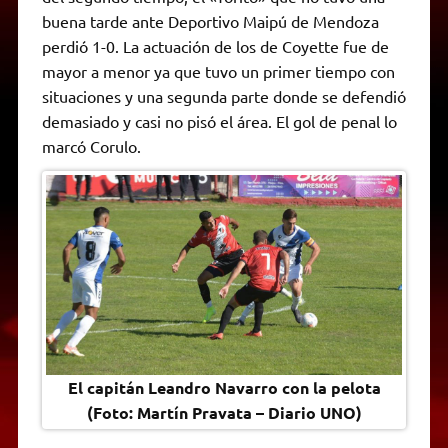
A
r
e
o
n
i
F
buena tarde ante Deportivo Maipú de Mendoza
p
a
r
o
g
n
r
p
m
k
e
k
i
perdió 1-0. La actuación de los de Coyette fue de
r
e
mayor a menor ya que tuvo un primer tiempo con
n
d
situaciones y una segunda parte donde se defendió
l
demasiado y casi no pisó el área. El gol de penal lo
y
marcó Corulo.
El capitán Leandro Navarro con la pelota
(Foto: Martín Pravata – Diario UNO)