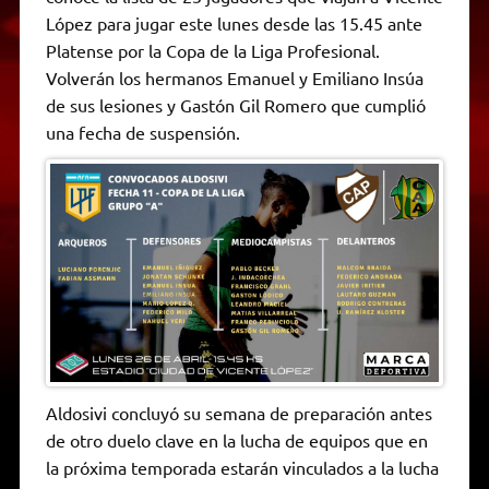
A
r
e
o
n
i
F
López para jugar este lunes desde las 15.45 ante
p
a
r
o
g
n
r
p
m
k
e
k
i
Platense por la Copa de la Liga Profesional.
r
e
Volverán los hermanos Emanuel y Emiliano Insúa
n
d
de sus lesiones y Gastón Gil Romero que cumplió
l
una fecha de suspensión.
y
Aldosivi concluyó su semana de preparación antes
de otro duelo clave en la lucha de equipos que en
la próxima temporada estarán vinculados a la lucha