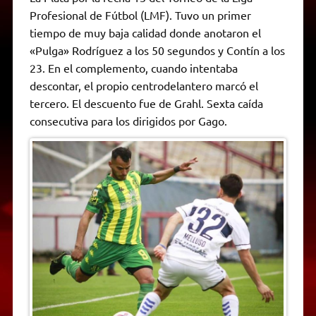
A
r
e
o
n
i
F
Profesional de Fútbol (LMF). Tuvo un primer
p
a
r
o
g
n
r
p
m
k
e
k
i
tiempo de muy baja calidad donde anotaron el
r
e
«Pulga» Rodríguez a los 50 segundos y Contín a los
n
d
23. En el complemento, cuando intentaba
l
descontar, el propio centrodelantero marcó el
y
tercero. El descuento fue de Grahl. Sexta caída
consecutiva para los dirigidos por Gago.