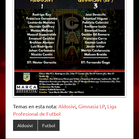
Temas en esta nota:
Aldosivi
,
Gimnasia LP
,
Liga
Profesional de Futbol
Aldosivi
Futbol