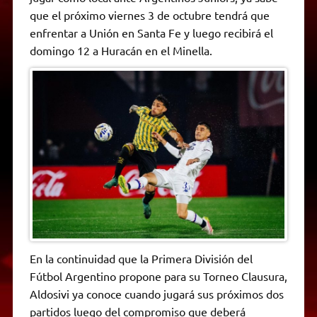
A
r
e
o
n
i
F
que el próximo viernes 3 de octubre tendrá que
p
a
r
o
g
n
r
p
m
k
e
k
i
enfrentar a Unión en Santa Fe y luego recibirá el
r
e
domingo 12 a Huracán en el Minella.
n
d
l
y
En la continuidad que la Primera División del
Fútbol Argentino propone para su Torneo Clausura,
Aldosivi ya conoce cuando jugará sus próximos dos
partidos luego del compromiso que deberá