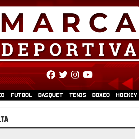
fab
fab
fab
fab
fa-
fa-
fa-
fa-
facebook
twitter
instagram
youtube
IO
FUTBOL
BASQUET
TENIS
BOXEO
HOCKEY
LTA