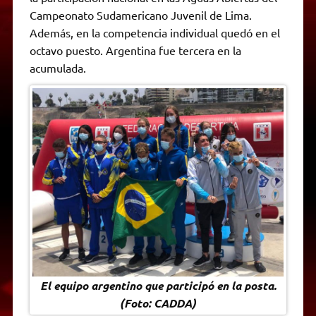
A
r
e
o
n
i
F
Campeonato Sudamericano Juvenil de Lima.
p
a
r
o
g
n
r
p
m
k
e
k
i
Además, en la competencia individual quedó en el
r
e
octavo puesto. Argentina fue tercera en la
n
d
acumulada.
l
y
El equipo argentino que participó en la posta.
(Foto: CADDA)