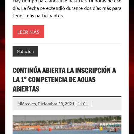
Hay tiempo para anotarse hasta las 14 horas de ese
t
e
t
e
s
y
i
n
día. La fecha se extendió durante dos días más para
s
g
t
b
e
L
l
t
A
r
e
o
n
i
F
tener más participantes.
p
a
r
o
g
n
r
p
m
k
e
k
i
r
e
LEER MÁS
n
d
l
y
Natación
CONTINÚA ABIERTA LA INSCRIPCIÓN A
LA 1° COMPETENCIA DE AGUAS
ABIERTAS
Miércoles, Diciembre 29, 2021 | 11:01