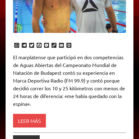
W
T
T
F
M
C
E
P
h
e
w
a
e
o
m
r
a
l
i
c
s
p
a
i
El marplatense que participó en dos competencias
t
e
t
e
s
y
i
n
de Aguas Abiertas del Campeonato Mundial de
s
g
t
b
e
L
l
t
A
r
e
o
n
i
F
Natación de Budapest contó su experiencia en
p
a
r
o
g
n
r
p
m
k
e
k
i
Marca Deportiva Radio (FM 99.9) y contó porque
r
e
decidió correr los 10 y 25 kilómetros con menos de
n
d
24 horas de diferencia: «me había quedado con la
l
espina».
y
LEER MÁS