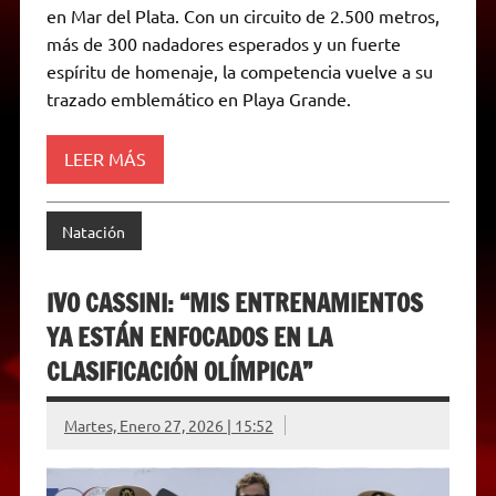
A
r
e
o
n
i
F
en Mar del Plata. Con un circuito de 2.500 metros,
p
a
r
o
g
n
r
p
m
k
e
k
i
más de 300 nadadores esperados y un fuerte
r
e
espíritu de homenaje, la competencia vuelve a su
n
d
trazado emblemático en Playa Grande.
l
y
LEER MÁS
Natación
IVO CASSINI: “MIS ENTRENAMIENTOS
YA ESTÁN ENFOCADOS EN LA
CLASIFICACIÓN OLÍMPICA”
Martes, Enero 27, 2026 | 15:52