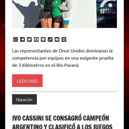
W
T
T
F
M
C
E
P
h
e
w
a
e
o
m
r
a
l
i
c
s
p
a
i
Las representantes de Once Unidos dominaron la
t
e
t
e
s
y
i
n
competencia por equipos en una exigente prueba
s
g
t
b
e
L
l
t
A
r
e
o
n
i
F
de 3 kilómetros en el Río Paraná.
p
a
r
o
g
n
r
p
m
k
e
k
i
r
e
LEER MÁS
n
d
l
y
Natación
IVO CASSINI SE CONSAGRÓ CAMPEÓN
ARGENTINO Y CLASIFICÓ A LOS JUEGOS