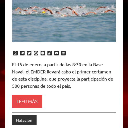
W
T
T
F
M
C
E
P
h
e
w
a
e
o
m
r
a
l
i
c
s
p
a
i
El 16 de enero, a partir de las 8:30 en la Base
t
e
t
e
s
y
i
n
Naval, el EMDER llevará cabo el primer certamen
s
g
t
b
e
L
l
t
A
r
e
o
n
i
F
de esta disciplina, que proyecta la participación de
p
a
r
o
g
n
r
p
m
k
e
k
i
500 personas de todo el país.
r
e
n
d
LEER MÁS
l
y
Natación