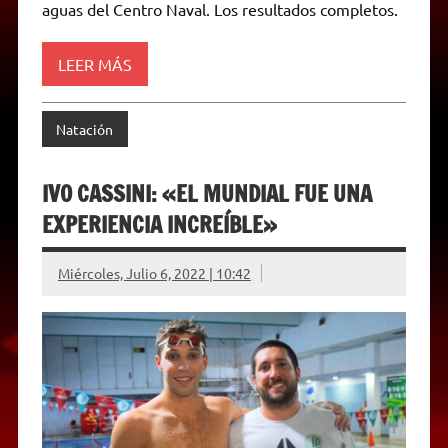
A
r
e
o
n
i
F
aguas del Centro Naval. Los resultados completos.
p
a
r
o
g
n
r
p
m
k
e
k
i
r
e
LEER MÁS
n
d
l
y
Natación
IVO CASSINI: «EL MUNDIAL FUE UNA
EXPERIENCIA INCREÍBLE»
Miércoles, Julio 6, 2022 | 10:42