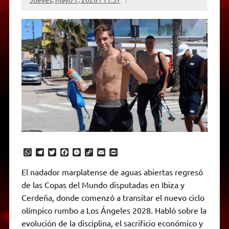
W
T
T
F
M
C
E
P
h
e
w
a
e
o
m
r
a
l
i
c
s
p
a
i
El nadador marplatense de aguas abiertas regresó
t
e
t
e
s
y
i
n
de las Copas del Mundo disputadas en Ibiza y
s
g
t
b
e
L
l
t
A
r
e
o
n
i
F
Cerdeña, donde comenzó a transitar el nuevo ciclo
p
a
r
o
g
n
r
p
m
k
e
k
i
olímpico rumbo a Los Ángeles 2028. Habló sobre la
r
e
evolución de la disciplina, el sacrificio económico y
n