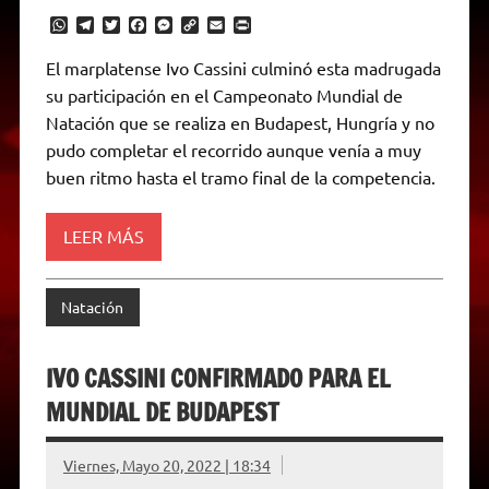
W
T
T
F
M
C
E
P
h
e
w
a
e
o
m
r
a
l
i
c
s
p
a
i
El marplatense Ivo Cassini culminó esta madrugada
t
e
t
e
s
y
i
n
su participación en el Campeonato Mundial de
s
g
t
b
e
L
l
t
A
r
e
o
n
i
F
Natación que se realiza en Budapest, Hungría y no
p
a
r
o
g
n
r
p
m
k
e
k
i
pudo completar el recorrido aunque venía a muy
r
e
buen ritmo hasta el tramo final de la competencia.
n
d
l
y
LEER MÁS
Natación
IVO CASSINI CONFIRMADO PARA EL
MUNDIAL DE BUDAPEST
Viernes, Mayo 20, 2022 | 18:34