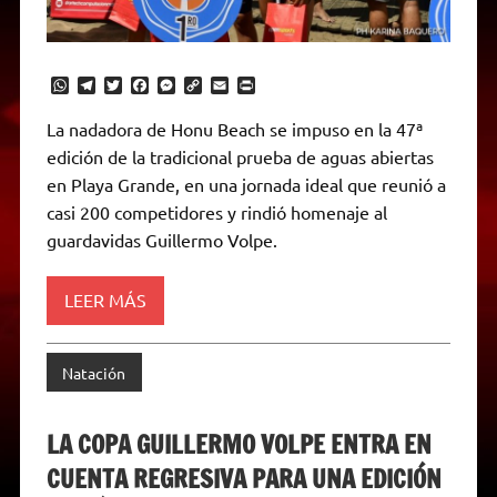
W
T
T
F
M
C
E
P
h
e
w
a
e
o
m
r
a
l
i
c
s
p
a
i
La nadadora de Honu Beach se impuso en la 47ª
t
e
t
e
s
y
i
n
edición de la tradicional prueba de aguas abiertas
s
g
t
b
e
L
l
t
A
r
e
o
n
i
F
en Playa Grande, en una jornada ideal que reunió a
p
a
r
o
g
n
r
p
m
k
e
k
i
casi 200 competidores y rindió homenaje al
r
e
guardavidas Guillermo Volpe.
n
d
l
y
LEER MÁS
Natación
LA COPA GUILLERMO VOLPE ENTRA EN
CUENTA REGRESIVA PARA UNA EDICIÓN