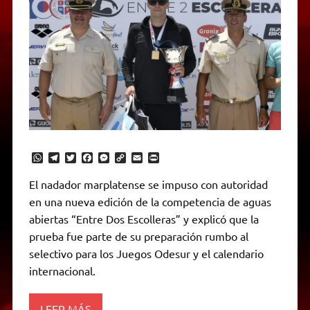
W
T
T
F
M
C
E
P
h
e
w
a
e
o
m
r
a
l
i
c
s
p
a
i
El nadador marplatense se impuso con autoridad
t
e
t
e
s
y
i
n
en una nueva edición de la competencia de aguas
s
g
t
b
e
L
l
t
A
r
e
o
n
i
F
abiertas “Entre Dos Escolleras” y explicó que la
p
a
r
o
g
n
r
p
m
k
e
k
i
prueba fue parte de su preparación rumbo al
r
e
selectivo para los Juegos Odesur y el calendario
n
d
internacional.
l
y
LEER MÁS