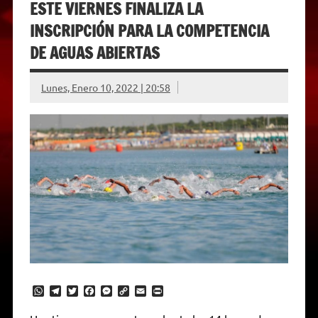
ESTE VIERNES FINALIZA LA
INSCRIPCIÓN PARA LA COMPETENCIA
DE AGUAS ABIERTAS
Lunes, Enero 10, 2022 | 20:58
W
T
T
F
M
C
E
P
h
e
w
a
e
o
m
r
a
l
i
c
s
p
a
i