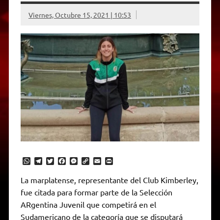
Viernes, Octubre 15, 2021 | 10:53
W
T
T
F
M
C
E
P
h
e
w
a
e
o
m
r
a
l
i
c
s
p
a
i
La marplatense, representante del Club Kimberley,
t
e
t
e
s
y
i
n
fue citada para formar parte de la Selección
s
g
t
b
e
L
l
t
A
r
e
o
n
i
F
ARgentina Juvenil que competirá en el
p
a
r
o
g
n
r
p
m
k
e
k
i
Sudamericano de la categoría que se disputará