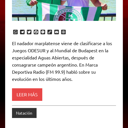
W
T
T
F
M
C
E
P
h
e
w
a
e
o
m
r
a
l
i
c
s
p
a
i
El nadador marplatense viene de clasificarse a los
t
e
t
e
s
y
i
n
Juegos ODESUR y al Mundial de Budapest en la
s
g
t
b
e
L
l
t
A
r
e
o
n
i
F
especialidad Aguas Abiertas, después de
p
a
r
o
g
n
r
p
m
k
e
k
i
consagrarse campeón argentino. En Marca
r
e
Deportiva Radio (FM 99.9) habló sobre su
n
d
evolución en los últimos años.
l
y
LEER MÁS
Natación