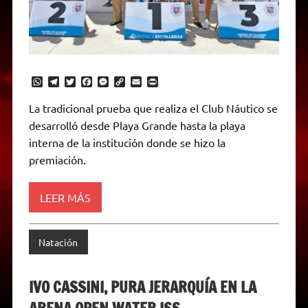
W
T
T
F
M
C
E
P
h
e
w
a
e
o
m
r
a
l
i
c
s
p
a
i
La tradicional prueba que realiza el Club Náutico se
t
e
t
e
s
y
i
n
desarrolló desde Playa Grande hasta la playa
s
g
t
b
e
L
l
t
A
r
e
o
n
i
F
interna de la institución donde se hizo la
p
a
r
o
g
n
r
p
m
k
e
k
i
premiación.
r
e
n
d
LEER MÁS
l
y
Natación
IVO CASSINI, PURA JERARQUÍA EN LA