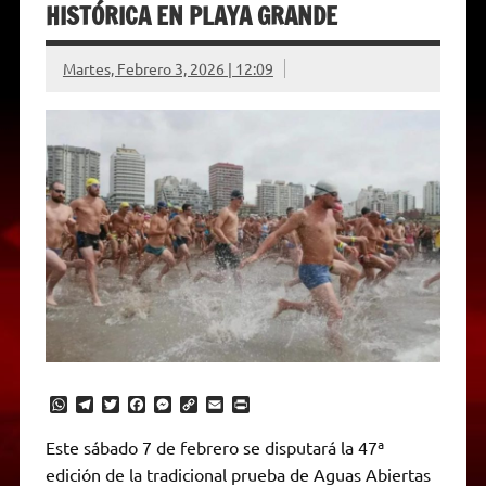
HISTÓRICA EN PLAYA GRANDE
Martes, Febrero 3, 2026 | 12:09
W
T
T
F
M
C
E
P
h
e
w
a
e
o
m
r
a
l
i
c
s
p
a
i
Este sábado 7 de febrero se disputará la 47ª
t
e
t
e
s
y
i
n
edición de la tradicional prueba de Aguas Abiertas
s
g
t
b
e
L
l
t