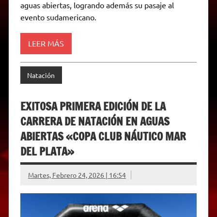
A
r
e
o
n
i
F
aguas abiertas, logrando además su pasaje al
p
a
r
o
g
n
r
p
m
k
e
k
i
evento sudamericano.
r
e
n
d
LEER MÁS
l
y
Natación
EXITOSA PRIMERA EDICIÓN DE LA
CARRERA DE NATACIÓN EN AGUAS
ABIERTAS «COPA CLUB NÁUTICO MAR
DEL PLATA»
Martes, Febrero 24, 2026 | 16:54