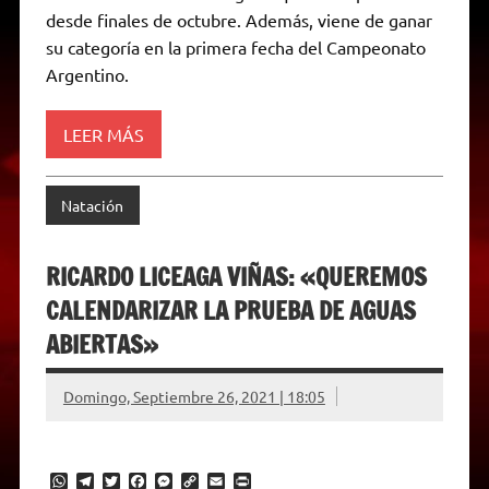
r
e
desde finales de octubre. Además, viene de ganar
n
d
su categoría en la primera fecha del Campeonato
l
Argentino.
y
LEER MÁS
Natación
RICARDO LICEAGA VIÑAS: «QUEREMOS
CALENDARIZAR LA PRUEBA DE AGUAS
ABIERTAS»
Domingo, Septiembre 26, 2021 | 18:05
W
T
T
F
M
C
E
P