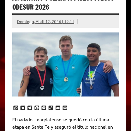
ODESUR 2026
Domingo, Abril 12, 2026 | 19:11
W
T
T
F
M
C
E
P
h
e
w
a
e
o
m
r
a
l
i
c
s
p
a
i
El nadador marplatense se quedó con la última
t
e
t
e
s
y
i
n
etapa en Santa Fe y aseguró el título nacional en
s
g
t
b
e
L
l
t