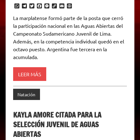
W
T
T
F
M
C
E
P
h
e
w
a
e
o
m
r
a
l
i
c
s
p
a
i
La marplatense formó parte de la posta que cerró
t
e
t
e
s
y
i
n
la participación nacional en las Aguas Abiertas del
s
g
t
b
e
L
l
t
A
r
e
o
n
i
F
Campeonato Sudamericano Juvenil de Lima.
p
a
r
o
g
n
r
p
m
k
e
k
i
Además, en la competencia individual quedó en el
r
e
octavo puesto. Argentina fue tercera en la
n
d
acumulada.
l
y
LEER MÁS
Natación
KAYLA AMORE CITADA PARA LA
SELECCIÓN JUVENIL DE AGUAS
ABIERTAS