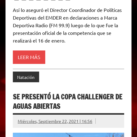
h
e
w
a
e
o
m
r
a
l
i
c
s
p
a
i
Así lo aseguró el Director Coordinador de Políticas
t
e
t
e
s
y
i
n
Deportivas del EMDER en declaraciones a Marca
s
g
t
b
e
L
l
t
A
r
e
o
n
i
F
Deportiva Radio (FM 99.9) luego de lo que fue la
p
a
r
o
g
n
r
p
m
k
e
k
i
presentación oficial de la competencia que se
r
e
realizará el 16 de enero.
n
d
l
y
LEER MÁS
Natación
SE PRESENTÓ LA COPA CHALLENGER DE
AGUAS ABIERTAS
Miércoles, Septiembre 22, 2021 | 16:56