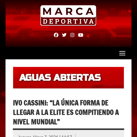
Skip
to
content
fab
fab
fab
fab
fa-
fa-
fa-
fa-
facebook
twitter
instagram
youtube
AGUAS ABIERTAS
IVO CASSINI: “LA ÚNICA FORMA DE
LLEGAR A LA ELITE ES COMPITIENDO A
NIVEL MUNDIAL”
Jueves, Mayo 7, 2026 | 11:57