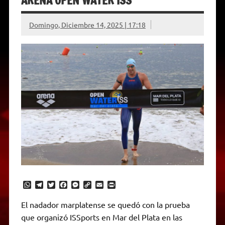
ARENA OPEN WATER ISS
Domingo, Diciembre 14, 2025 | 17:18
W
T
T
F
M
C
E
P
h
e
w
a
e
o
m
r
a
l
i
c
s
p
a
i
El nadador marplatense se quedó con la prueba
t
e
t
e
s
y
i
n
que organizó ISSports en Mar del Plata en las
s
g
t
b
e
L
l
t