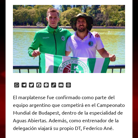
W
T
T
F
M
C
E
P
h
e
w
a
e
o
m
r
a
l
i
c
s
p
a
i
El marplatense fue confirmado como parte del
t
e
t
e
s
y
i
n
equipo argentino que competirá en el Campeonato
s
g
t
b
e
L
l
t
A
r
e
o
n
i
F
Mundial de Budapest, dentro de la especialidad de
p
a
r
o
g
n
r
p
m
k
e
k
i
Aguas Abiertas. Además, como entrenador de la
r
e
delegación viajará su propio DT, Federico Ané.
n
d