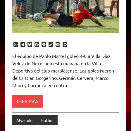
W
T
T
F
M
C
E
P
h
e
w
a
e
o
m
r
a
l
i
c
s
p
a
i
El equipo de Pablo Martel goleó 4-0 a Villa Díaz
t
e
t
e
s
y
i
n
Velez de Necochea esta mañana en la Villa
s
g
t
b
e
L
l
t
A
r
e
o
n
i
F
Deportiva del club marplatense. Los goles fueron
p
a
r
o
g
n
r
p
m
k
e
k
i
de Cristian Gorgerino, Germán Cervera, Marco
r
e
Miori y Carranza en contra.
n
d
l
y
LEER MÁS
Alvarado
Futbol