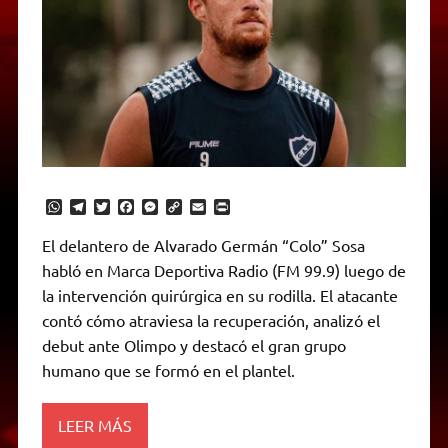
W
T
T
F
M
C
E
P
h
e
w
a
e
o
m
r
a
l
i
c
s
p
a
i
El delantero de Alvarado Germán “Colo” Sosa
t
e
t
e
s
y
i
n
habló en Marca Deportiva Radio (FM 99.9) luego de
s
g
t
b
e
L
l
t
A
r
e
o
n
i
F
la intervención quirúrgica en su rodilla. El atacante
p
a
r
o
g
n
r
p
m
k
e
k
i
contó cómo atraviesa la recuperación, analizó el
r
e
debut ante Olimpo y destacó el gran grupo
n
d
humano que se formó en el plantel.
l
y
LEER MÁS