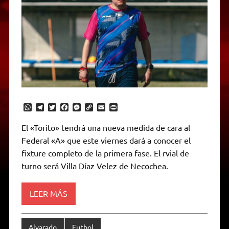
W
T
T
F
M
C
E
P
h
e
w
a
e
o
m
r
a
l
i
c
s
p
a
i
El «Torito» tendrá una nueva medida de cara al
t
e
t
e
s
y
i
n
Federal «A» que este viernes dará a conocer el
s
g
t
b
e
L
l
t
A
r
e
o
n
i
F
fixture completo de la primera fase. El rvial de
p
a
r
o
g
n
r
p
m
k
e
k
i
turno será Villa Díaz Velez de Necochea.
r
e
n
d
LEER MÁS
l
y
Alvarado
Futbol