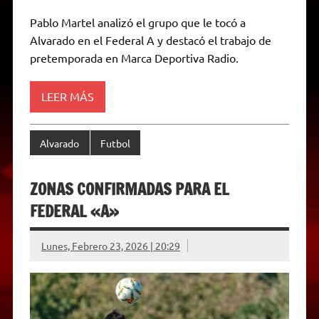
h
e
w
a
e
o
m
r
a
l
i
c
s
p
a
i
Pablo Martel analizó el grupo que le tocó a
t
e
t
e
s
y
i
n
Alvarado en el Federal A y destacó el trabajo de
s
g
t
b
e
L
l
t
A
r
e
o
n
i
F
pretemporada en Marca Deportiva Radio.
p
a
r
o
g
n
r
p
m
k
e
k
i
r
e
LEER MÁS
n
d
l
y
Alvarado
Futbol
ZONAS CONFIRMADAS PARA EL
FEDERAL «A»
Lunes, Febrero 23, 2026 | 20:29