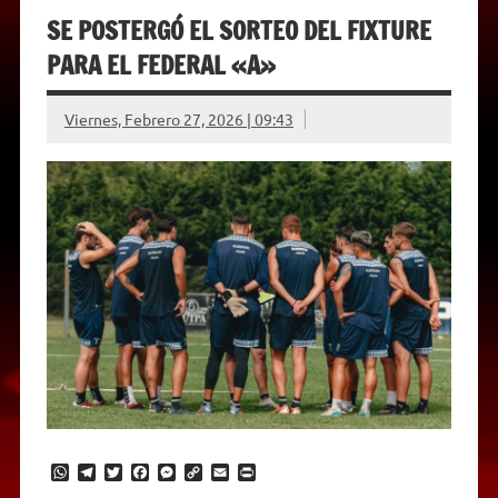
SE POSTERGÓ EL SORTEO DEL FIXTURE
PARA EL FEDERAL «A»
Viernes, Febrero 27, 2026 | 09:43
W
T
T
F
M
C
E
P
h
e
w
a
e
o
m
r