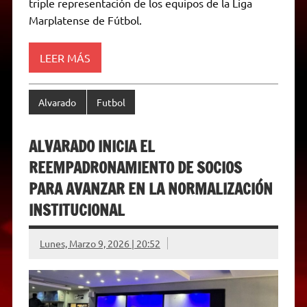
triple representación de los equipos de la Liga
p
a
r
o
g
n
r
p
m
k
e
k
i
Marplatense de Fútbol.
r
e
n
d
LEER MÁS
l
y
Alvarado
Futbol
ALVARADO INICIA EL
REEMPADRONAMIENTO DE SOCIOS
PARA AVANZAR EN LA NORMALIZACIÓN
INSTITUCIONAL
Lunes, Marzo 9, 2026 | 20:52