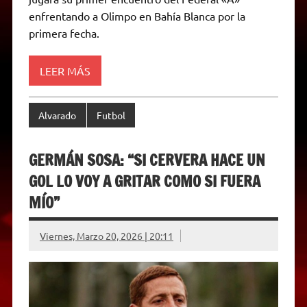
A
r
e
o
n
i
F
enfrentando a Olimpo en Bahía Blanca por la
p
a
r
o
g
n
r
p
m
k
e
k
i
primera fecha.
r
e
n
d
LEER MÁS
l
y
Alvarado
Futbol
GERMÁN SOSA: “SI CERVERA HACE UN
GOL LO VOY A GRITAR COMO SI FUERA
MÍO”
Viernes, Marzo 20, 2026 | 20:11