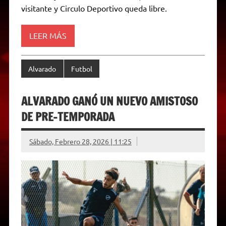
A
r
e
o
n
i
F
visitante y Circulo Deportivo queda libre.
p
a
r
o
g
n
r
p
m
k
e
k
i
r
e
LEER MÁS
n
d
l
y
Alvarado
Futbol
ALVARADO GANÓ UN NUEVO AMISTOSO
DE PRE-TEMPORADA
Sábado, Febrero 28, 2026 | 11:25