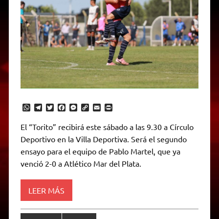
W
T
T
F
M
C
E
P
h
e
w
a
e
o
m
r
a
l
i
c
s
p
a
i
El “Torito” recibirá este sábado a las 9.30 a Círculo
t
e
t
e
s
y
i
n
Deportivo en la Villa Deportiva. Será el segundo
s
g
t
b
e
L
l
t
A
r
e
o
n
i
F
ensayo para el equipo de Pablo Martel, que ya
p
a
r
o
g
n
r
p
m
k
e
k
i
venció 2-0 a Atlético Mar del Plata.
r
e
n
d
LEER MÁS
l
y