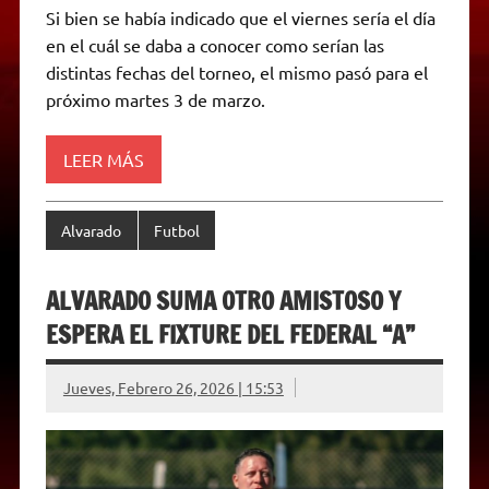
a
l
i
c
s
p
a
i
Si bien se había indicado que el viernes sería el día
t
e
t
e
s
y
i
n
en el cuál se daba a conocer como serían las
s
g
t
b
e
L
l
t
A
r
e
o
n
i
F
distintas fechas del torneo, el mismo pasó para el
p
a
r
o
g
n
r
p
m
k
e
k
i
próximo martes 3 de marzo.
r
e
n
d
LEER MÁS
l
y
Alvarado
Futbol
ALVARADO SUMA OTRO AMISTOSO Y
ESPERA EL FIXTURE DEL FEDERAL “A”
Jueves, Febrero 26, 2026 | 15:53