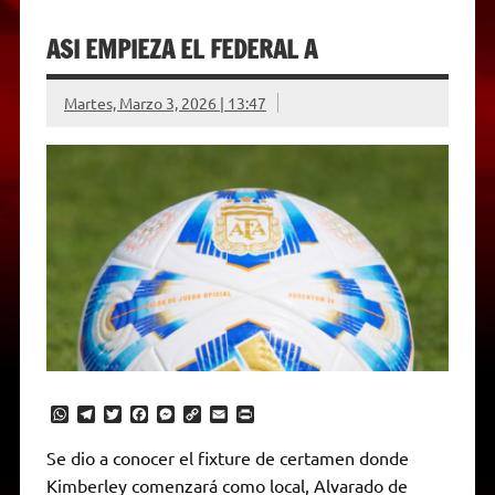
ASI EMPIEZA EL FEDERAL A
Martes, Marzo 3, 2026 | 13:47
W
T
T
F
M
C
E
P
h
e
w
a
e
o
m
r
a
l
i
c
s
p
a
i
Se dio a conocer el fixture de certamen donde
t
e
t
e
s
y
i
n
Kimberley comenzará como local, Alvarado de
s
g
t
b
e
L
l
t