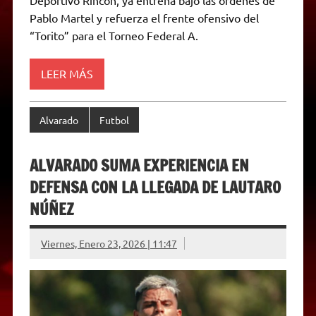
s
g
t
b
e
L
l
t
A
r
e
o
n
i
F
Pablo Martel y refuerza el frente ofensivo del
p
a
r
o
g
n
r
p
m
k
e
k
i
“Torito” para el Torneo Federal A.
r
e
n
d
LEER MÁS
l
y
Alvarado
Futbol
ALVARADO SUMA EXPERIENCIA EN
DEFENSA CON LA LLEGADA DE LAUTARO
NÚÑEZ
Viernes, Enero 23, 2026 | 11:47