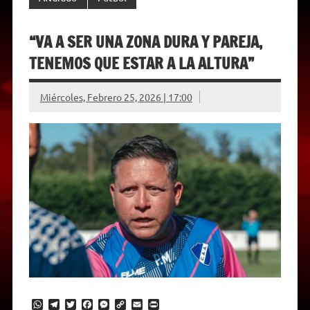
“VA A SER UNA ZONA DURA Y PAREJA,
TENEMOS QUE ESTAR A LA ALTURA”
Miércoles, Febrero 25, 2026 | 17:00
W
T
T
F
M
C
E
P