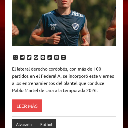
W
T
T
F
M
C
E
P
h
e
w
a
e
o
m
r
a
l
i
c
s
p
a
i
El lateral derecho cordobés, con más de 100
t
e
t
e
s
y
i
n
partidos en el Federal A, se incorporó este viernes
s
g
t
b
e
L
l
t
A
r
e
o
n
i
F
a los entrenamientos del plantel que conduce
p
a
r
o
g
n
r
p
m
k
e
k
i
Pablo Martel de cara a la temporada 2026.
r
e
n
d
LEER MÁS
l
y
Alvarado
Futbol