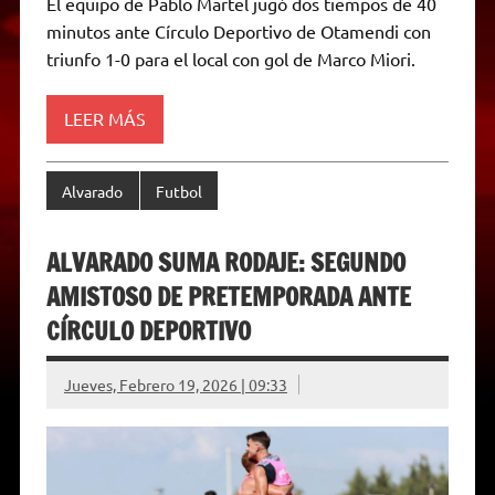
El equipo de Pablo Martel jugó dos tiempos de 40
t
e
t
e
s
y
i
n
minutos ante Círculo Deportivo de Otamendi con
s
g
t
b
e
L
l
t
A
r
e
o
n
i
F
triunfo 1-0 para el local con gol de Marco Miori.
p
a
r
o
g
n
r
p
m
k
e
k
i
r
e
LEER MÁS
n
d
l
y
Alvarado
Futbol
ALVARADO SUMA RODAJE: SEGUNDO
AMISTOSO DE PRETEMPORADA ANTE
CÍRCULO DEPORTIVO
Jueves, Febrero 19, 2026 | 09:33