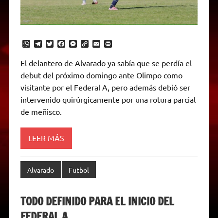
W
T
T
F
M
C
E
P
h
e
w
a
e
o
m
r
a
l
i
c
s
p
a
i
El delantero de Alvarado ya sabía que se perdía el
t
e
t
e
s
y
i
n
debut del próximo domingo ante Olimpo como
s
g
t
b
e
L
l
t
A
r
e
o
n
i
F
visitante por el Federal A, pero además debió ser
p
a
r
o
g
n
r
p
m
k
e
k
i
intervenido quirúrgicamente por una rotura parcial
r
e
de meñisco.
n
d
l
y
LEER MÁS
Alvarado
Futbol
TODO DEFINIDO PARA EL INICIO DEL
FEDERAL A