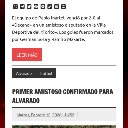
W
T
T
F
M
C
E
P
h
e
w
a
e
o
m
r
a
l
i
c
s
p
a
i
El equipo de Pablo Martel, venció por 2-0 al
t
e
t
e
s
y
i
n
«Decano» en un amistoso disputado en la Villa
s
g
t
b
e
L
l
t
A
r
e
o
n
i
F
Deportiva del «Torito». Los goles fueron marcados
p
a
r
o
g
n
r
p
m
k
e
k
i
por Germán Sosa y Ramiro Makarte.
r
e
n
d
LEER MÁS
l
y
Alvarado
Futbol
PRIMER AMISTOSO CONFIRMADO PARA
ALVARADO
Martes, Febrero 10, 2026 | 16:52