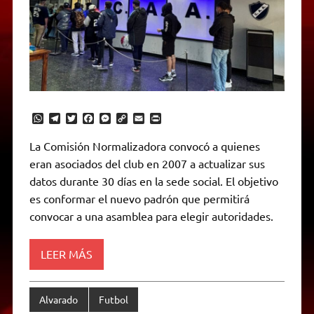
W
T
T
F
M
C
E
P
h
e
w
a
e
o
m
r
a
l
i
c
s
p
a
i
La Comisión Normalizadora convocó a quienes
t
e
t
e
s
y
i
n
eran asociados del club en 2007 a actualizar sus
s
g
t
b
e
L
l
t
A
r
e
o
n
i
F
datos durante 30 días en la sede social. El objetivo
p
a
r
o
g
n
r
p
m
k
e
k
i
es conformar el nuevo padrón que permitirá
r
e
convocar a una asamblea para elegir autoridades.
n
d
l
y
LEER MÁS
Alvarado
Futbol