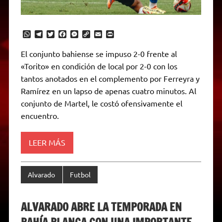
W
T
T
F
M
C
E
P
h
e
w
a
e
o
m
r
a
l
i
c
s
p
a
i
El conjunto bahiense se impuso 2-0 frente al
t
e
t
e
s
y
i
n
«Torito» en condición de local por 2-0 con los
s
g
t
b
e
L
l
t
A
r
e
o
n
i
F
tantos anotados en el complemento por Ferreyra y
p
a
r
o
g
n
r
p
m
k
e
k
i
Ramírez en un lapso de apenas cuatro minutos. Al
r
e
conjunto de Martel, le costó ofensivamente el
n
d
encuentro.
l
y
LEER MÁS
Alvarado
Futbol
ALVARADO ABRE LA TEMPORADA EN