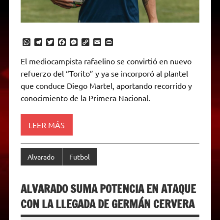
W
T
T
F
M
C
E
P
h
e
w
a
e
o
m
r
a
l
i
c
s
p
a
i
El mediocampista rafaelino se convirtió en nuevo
t
e
t
e
s
y
i
n
refuerzo del “Torito” y ya se incorporó al plantel
s
g
t
b
e
L
l
t
A
r
e
o
n
i
F
que conduce Diego Martel, aportando recorrido y
p
a
r
o
g
n
r
p
m
k
e
k
i
conocimiento de la Primera Nacional.
r
e
n
d
LEER MÁS
l
y
Alvarado
Futbol
ALVARADO SUMA POTENCIA EN ATAQUE
CON LA LLEGADA DE GERMÁN CERVERA