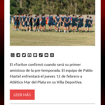
W
T
T
F
M
C
E
P
h
e
w
a
e
o
m
r
a
l
i
c
s
p
a
i
El «Torito» confirmó cuando será su primer
t
e
t
e
s
y
i
n
amistoso de la pre-temporada. El equipo de Pablo
s
g
t
b
e
L
l
t
A
r
e
o
n
i
F
Martel enfrentará el jueves 12 de febrero a
p
a
r
o
g
n
r
p
m
k
e
k
i
Atlético Mar del Plata en su Villa Deportiva.
r
e
n
d
LEER MÁS
l
y