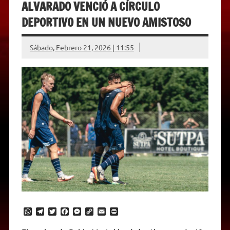
ALVARADO VENCIÓ A CÍRCULO
DEPORTIVO EN UN NUEVO AMISTOSO
Sábado, Febrero 21, 2026 | 11:55
W
T
T
F
M
C
E
P
h
e
w
a
e
o
m
r
a
l
i
c
s
p
a
i