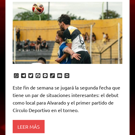
W
T
T
F
M
C
E
P
h
e
w
a
e
o
m
r
a
l
i
c
s
p
a
i
Este fin de semana se jugará la segunda fecha que
t
e
t
e
s
y
i
n
tiene un par de situaciones interesantes: el debut
s
g
t
b
e
L
l
t
A
r
e
o
n
i
F
como local para Alvarado y el primer partido de
p
a
r
o
g
n
r
p
m
k
e
k
i
Círculo Deportivo en el torneo.
r
e
n
d
LEER MÁS
l
y