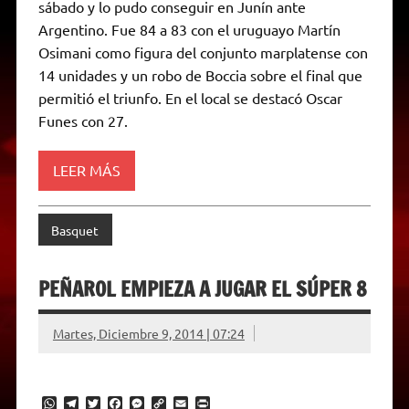
sábado y lo pudo conseguir en Junín ante
s
g
t
b
e
L
l
t
A
r
e
o
n
i
F
Argentino. Fue 84 a 83 con el uruguayo Martín
p
a
r
o
g
n
r
p
m
k
e
k
i
Osimani como figura del conjunto marplatense con
r
e
14 unidades y un robo de Boccia sobre el final que
n
d
permitió el triunfo. En el local se destacó Oscar
l
Funes con 27.
y
LEER MÁS
Basquet
PEÑAROL EMPIEZA A JUGAR EL SÚPER 8
Martes, Diciembre 9, 2014 | 07:24
W
T
T
F
M
C
E
P