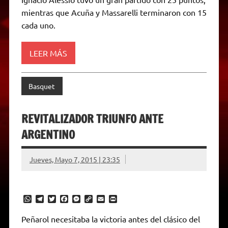
l
mientras que Acuña y Massarelli terminaron con 15
y
cada uno.
LEER MÁS
Basquet
REVITALIZADOR TRIUNFO ANTE
ARGENTINO
Jueves, Mayo 7, 2015 | 23:35
W
T
T
F
M
C
E
P
h
e
w
a
e
o
m
r
a
l
i
c
s
p
a
i
Peñarol necesitaba la victoria antes del clásico del
t
e
t
e
s
y
i
n