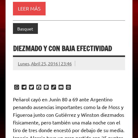
y
LEER MÁS
Basquet
DIEZMADO Y CON BAJA EFECTIVIDAD
Lunes, Abril 25, 2016 | 23:46
W
T
T
F
M
C
E
P
h
e
w
a
e
o
m
r
a
l
i
c
s
p
a
i
Peñarol cayó en Junín 80 a 69 ante Argentino
t
e
t
e
s
y
i
n
penando ausencias importantes como la de Moss y
s
g
t
b
e
L
l
t
A
r
e
o
n
i
F
Figueroa junto con Gutiérrez y Winston diezmados
p
a
r
o
g
n
r
p
m
k
e
k
i
físicamente, pero también una mala noche con el
r
e
tiro de tres donde encestó por debajo de su media.
n
d
Ignacio Alessio tuvo un gran partido con 25 puntos,