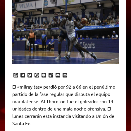
W
T
T
F
M
C
E
P
h
e
w
a
e
o
m
r
a
l
i
c
s
p
a
i
El «milrayitas» perdió por 92 a 66 en el penúltimo
t
e
t
e
s
y
i
n
partido de la fase regular que disputa el equipo
s
g
t
b
e
L
l
t
A
r
e
o
n
i
F
marplatense. Al Thornton fue el goleador con 14
p
a
r
o
g
n
r
p
m
k
e
k
i
unidades dentro de una mala noche ofensiva. El
r
e
lunes cerrarán esta instancia visitando a Unión de
n
d
Santa Fe.
l