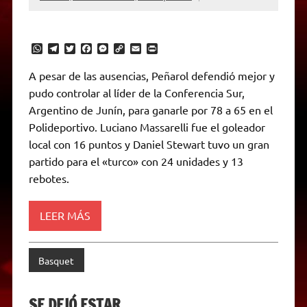
W
T
T
F
M
C
E
P
h
e
w
a
e
o
m
r
a
l
i
c
s
p
a
i
A pesar de las ausencias, Peñarol defendió mejor y
t
e
t
e
s
y
i
n
pudo controlar al líder de la Conferencia Sur,
s
g
t
b
e
L
l
t
A
r
e
o
n
i
F
Argentino de Junín, para ganarle por 78 a 65 en el
p
a
r
o
g
n
r
p
m
k
e
k
i
Polideportivo. Luciano Massarelli fue el goleador
r
e
local con 16 puntos y Daniel Stewart tuvo un gran
n
d
partido para el «turco» con 24 unidades y 13
l
rebotes.
y
LEER MÁS
Basquet
SE DEJÓ ESTAR