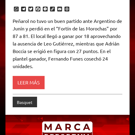
W
T
T
F
M
C
E
P
h
e
w
a
e
o
m
r
a
l
i
c
s
p
a
i
Peñarol no tuvo un buen partido ante Argentino de
t
e
t
e
s
y
i
n
Junín y perdió en el “Fortín de las Morochas” por
s
g
t
b
e
L
l
t
A
r
e
o
n
i
F
87 a 81. El local llegó a ganar por 18 aprovechando
p
a
r
o
g
n
r
p
m
k
e
k
i
la ausencia de Leo Gutiérrez, mientras que Adrián
r
e
Boccia se erigió en figura con 27 puntos. En el
n
d
plantel ganador, Fernando Funes cosechó 24
l
unidades.
y
LEER MÁS
Basquet