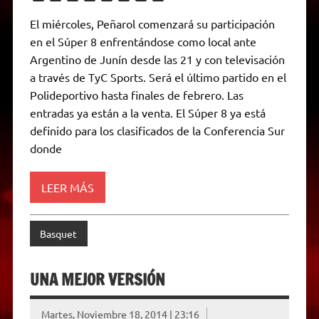
h
e
w
a
e
o
m
r
a
l
i
c
s
p
a
i
El miércoles, Peñarol comenzará su participación
t
e
t
e
s
y
i
n
en el Súper 8 enfrentándose como local ante
s
g
t
b
e
L
l
t
A
r
e
o
n
i
F
Argentino de Junín desde las 21 y con televisación
p
a
r
o
g
n
r
p
m
k
e
k
i
a través de TyC Sports. Será el último partido en el
r
e
Polideportivo hasta finales de febrero. Las
n
d
entradas ya están a la venta. El Súper 8 ya está
l
definido para los clasificados de la Conferencia Sur
y
donde
LEER MÁS
Basquet
UNA MEJOR VERSIÓN
Martes, Noviembre 18, 2014 | 23:16