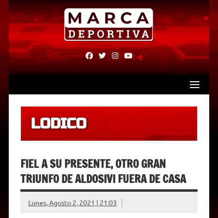
Skip
to
content
fab
fab
fab
fab
fa-
fa-
fa-
fa-
facebook
twitter
instagram
youtube
LODICO
FIEL A SU PRESENTE, OTRO GRAN
TRIUNFO DE ALDOSIVI FUERA DE CASA
Lunes, Agosto 2, 2021 | 21:03