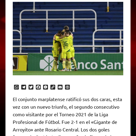
W
T
T
F
M
C
E
P
h
e
w
a
e
o
m
r
a
l
i
c
s
p
a
i
El conjunto marplatense ratificó sus dos caras, esta
t
e
t
e
s
y
i
n
vez con un nuevo triunfo, el segundo consecutivo
s
g
t
b
e
L
l
t
A
r
e
o
n
i
F
como visitante por el Torneo 2021 de la Liga
p
a
r
o
g
n
r
p
m
k
e
k
i
Profesional de Fútbol. Fue 2-1 en el «Gigante de
r
e
Arroyito» ante Rosario Central. Los dos goles
n
d