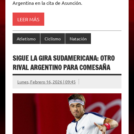
Argentina en la cita de Asunción.
n
d
l
y
LEER MÁS
Atletismo
Ciclismo
Natación
SIGUE LA GIRA SUDAMERICANA: OTRO
RIVAL ARGENTINO PARA COMESAÑA
Lunes, Febrero 16, 2026 | 09:45