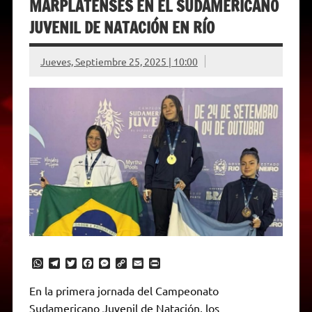
MARPLATENSES EN EL SUDAMERICANO
JUVENIL DE NATACIÓN EN RÍO
Jueves, Septiembre 25, 2025 | 10:00
W
T
T
F
M
C
E
P
h
e
w
a
e
o
m
r
a
l
i
c
s
p
a
i
En la primera jornada del Campeonato
t
e
t
e
s
y
i
n
Sudamericano Juvenil de Natación, los
s
g
t
b
e
L
l
t