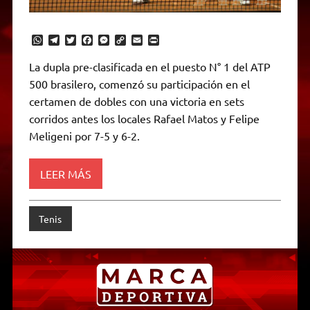
W
T
T
F
M
C
E
P
h
e
w
a
e
o
m
r
a
l
i
c
s
p
a
i
La dupla pre-clasificada en el puesto N° 1 del ATP
t
e
t
e
s
y
i
n
500 brasilero, comenzó su participación en el
s
g
t
b
e
L
l
t
A
r
e
o
n
i
F
certamen de dobles con una victoria en sets
p
a
r
o
g
n
r
p
m
k
e
k
i
corridos antes los locales Rafael Matos y Felipe
r
e
Meligeni por 7-5 y 6-2.
n
d
l
y
LEER MÁS
Tenis