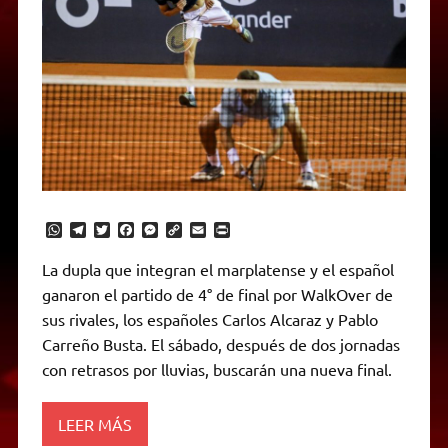
W
T
T
F
M
C
E
P
h
e
w
a
e
o
m
r
a
l
i
c
s
p
a
i
La dupla que integran el marplatense y el español
t
e
t
e
s
y
i
n
ganaron el partido de 4° de final por WalkOver de
s
g
t
b
e
L
l
t
A
r
e
o
n
i
F
sus rivales, los españoles Carlos Alcaraz y Pablo
p
a
r
o
g
n
r
p
m
k
e
k
i
Carreño Busta. El sábado, después de dos jornadas
r
e
con retrasos por lluvias, buscarán una nueva final.
n
d
l
y
LEER MÁS