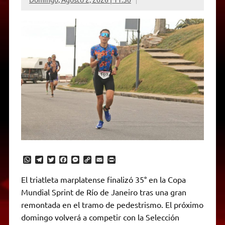
W
T
T
F
M
C
E
P
h
e
w
a
e
o
m
r
a
l
i
c
s
p
a
i
El triatleta marplatense finalizó 35° en la Copa
t
e
t
e
s
y
i
n
Mundial Sprint de Río de Janeiro tras una gran
s
g
t
b
e
L
l
t
A
r
e
o
n
i
F
remontada en el tramo de pedestrismo. El próximo
p
a
r
o
g
n
r
p
m
k
e
k
i
domingo volverá a competir con la Selección
r
e