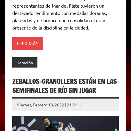
A
r
e
o
n
i
F
representantes de Mar del Plata tuvieron un
p
a
r
o
g
n
r
p
m
k
e
k
i
destacado rendimiento con medallas doradas,
r
e
plateadas y de bronce que consolidan el gran
n
d
presente de la disciplina en la ciudad.
l
y
LEER MÁS
Natación
ZEBALLOS-GRANOLLERS ESTÁN EN LAS
SEMIFINALES DE RÍO SIN JUGAR
Viernes, Febrero 18, 2022 | 21:51