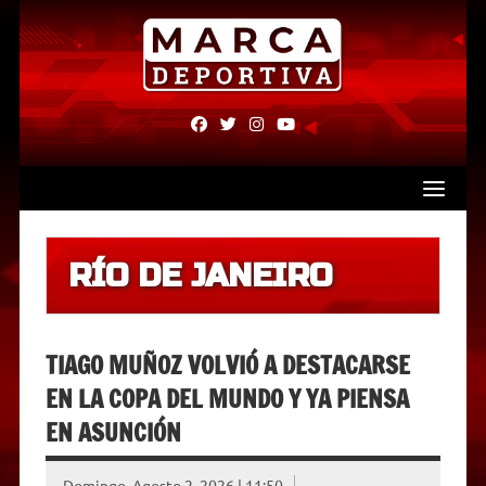
Skip
to
content
fab
fab
fab
fab
fa-
fa-
fa-
fa-
facebook
twitter
instagram
youtube
RÍO DE JANEIRO
TIAGO MUÑOZ VOLVIÓ A DESTACARSE
EN LA COPA DEL MUNDO Y YA PIENSA
EN ASUNCIÓN
Domingo, Agosto 2, 2026 | 11:50