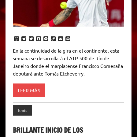
W
T
T
F
M
C
E
P
h
e
w
a
e
o
m
r
a
l
i
c
s
p
a
i
En la continuidad de la gira en el continente, esta
t
e
t
e
s
y
i
n
semana se desarrollará el ATP 500 de Río de
s
g
t
b
e
L
l
t
A
r
e
o
n
i
F
Janeiro donde el marplatense Francisco Comesaña
p
a
r
o
g
n
r
p
m
k
e
k
i
debutará ante Tomás Etcheverry.
r
e
n
d
LEER MÁS
l
y
Tenis
BRILLANTE INICIO DE LOS