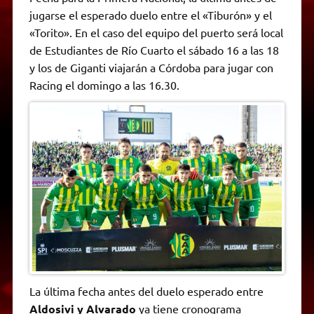
A
r
e
o
n
i
F
jugarse el esperado duelo entre el «Tiburón» y el
p
a
r
o
g
n
r
p
m
k
e
k
i
«Torito». En el caso del equipo del puerto será local
r
e
de Estudiantes de Río Cuarto el sábado 16 a las 18
n
d
y los de Giganti viajarán a Córdoba para jugar con
l
Racing el domingo a las 16.30.
y
La última fecha antes del duelo esperado entre
Aldosivi y Alvarado
ya tiene cronograma