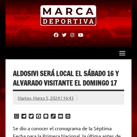
Skip
to
content
fab
fab
fab
fab
fa-
fa-
fa-
fa-
facebook
twitter
instagram
youtube
ALDOSIVI SERÁ LOCAL EL SÁBADO 16 Y
ALVARADO VISITANTE EL DOMINGO 17
Martes, Marzo 5, 2024 | 16:43
W
T
T
F
M
C
E
P
h
e
w
a
e
o
m
r
a
l
i
c
s
p
a
i
Se dio a conocer el cronograma de la Séptima
t
e
t
e
s
y
i
n
Fecha para la Primera Nacional, la última antes de
s
g
t
b
e
L
l
t