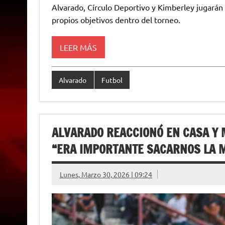
a
l
i
c
s
p
a
i
Alvarado, Círculo Deportivo y Kimberley jugarán 
t
e
t
e
s
y
i
n
propios objetivos dentro del torneo.
s
g
t
b
e
L
l
t
A
r
e
o
n
i
F
p
a
r
o
g
n
r
p
m
k
e
k
i
LEER MÁS
r
e
n
d
l
Alvarado
Futbol
y
ALVARADO REACCIONÓ EN CASA Y 
“ERA IMPORTANTE SACARNOS LA M
Lunes, Marzo 30, 2026 | 09:24