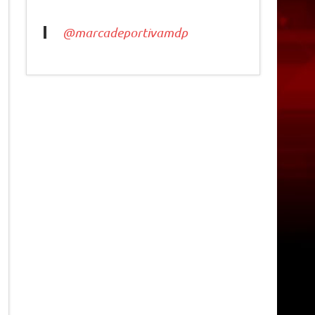
@marcadeportivamdp