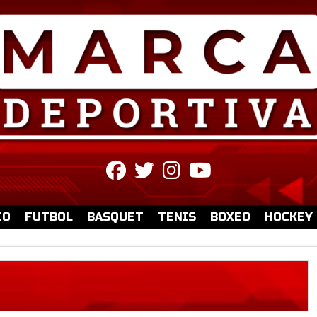
fab
fab
fab
fab
fa-
fa-
fa-
fa-
facebook
twitter
instagram
youtube
IO
FUTBOL
BASQUET
TENIS
BOXEO
HOCKEY