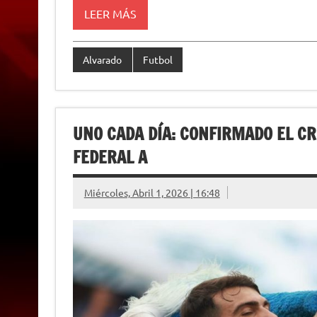
p
m
k
e
k
i
LEER MÁS
r
e
n
d
l
Alvarado
Futbol
y
UNO CADA DÍA: CONFIRMADO EL C
FEDERAL A
Miércoles, Abril 1, 2026 | 16:48