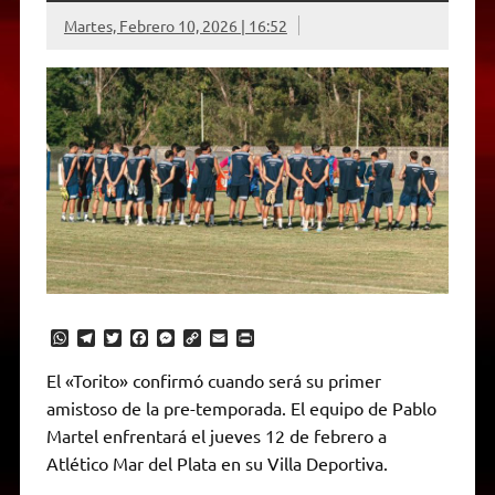
Martes, Febrero 10, 2026 | 16:52
W
T
T
F
M
C
E
P
h
e
w
a
e
o
m
r
a
l
i
c
s
p
a
i
El «Torito» confirmó cuando será su primer
t
e
t
e
s
y
i
n
amistoso de la pre-temporada. El equipo de Pablo
s
g
t
b
e
L
l
t
A
r
e
o
n
i
F
Martel enfrentará el jueves 12 de febrero a
p
a
r
o
g
n
r
p
m
k
e
k
i
Atlético Mar del Plata en su Villa Deportiva.
r
e