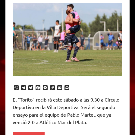
W
T
T
F
M
C
E
P
h
e
w
a
e
o
m
r
a
l
i
c
s
p
a
i
El “Torito” recibirá este sábado a las 9.30 a Círculo
t
e
t
e
s
y
i
n
Deportivo en la Villa Deportiva. Será el segundo
s
g
t
b
e
L
l
t
A
r
e
o
n
i
F
ensayo para el equipo de Pablo Martel, que ya
p
a
r
o
g
n
r
p
m
k
e
k
i
venció 2-0 a Atlético Mar del Plata.
r
e
n