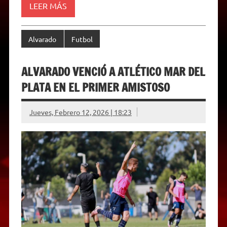
d
LEER MÁS
l
y
Alvarado
Futbol
ALVARADO VENCIÓ A ATLÉTICO MAR DEL
PLATA EN EL PRIMER AMISTOSO
Jueves, Febrero 12, 2026 | 18:23