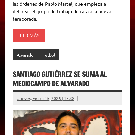
A
r
e
o
n
i
F
las órdenes de Pablo Martel, que empieza a
p
a
r
o
g
n
r
p
m
k
e
k
i
delinear el grupo de trabajo de cara a la nueva
r
e
temporada.
n
d
l
y
LEER MÁS
Alvarado
Futbol
SANTIAGO GUTIÉRREZ SE SUMA AL
MEDIOCAMPO DE ALVARADO
Jueves, Enero 15, 2026 | 17:38