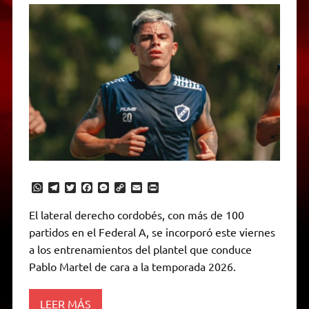
W
T
T
F
M
C
E
P
h
e
w
a
e
o
m
r
a
l
i
c
s
p
a
i
El lateral derecho cordobés, con más de 100
t
e
t
e
s
y
i
n
partidos en el Federal A, se incorporó este viernes
s
g
t
b
e
L
l
t
A
r
e
o
n
i
F
a los entrenamientos del plantel que conduce
p
a
r
o
g
n
r
p
m
k
e
k
i
Pablo Martel de cara a la temporada 2026.
r
e
n
d
LEER MÁS