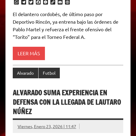
W
T
T
F
M
C
E
P
h
e
w
a
e
o
m
r
a
l
i
c
s
p
a
i
El delantero cordobés, de último paso por
t
e
t
e
s
y
i
n
Deportivo Rincón, ya entrena bajo las órdenes de
s
g
t
b
e
L
l
t
A
r
e
o
n
i
F
Pablo Martel y refuerza el frente ofensivo del
p
a
r
o
g
n
r
p
m
k
e
k
i
“Torito” para el Torneo Federal A.
r
e
n
d
LEER MÁS
l
y
Alvarado
Futbol
ALVARADO SUMA EXPERIENCIA EN
DEFENSA CON LA LLEGADA DE LAUTARO
NÚÑEZ
Viernes, Enero 23, 2026 | 11:47