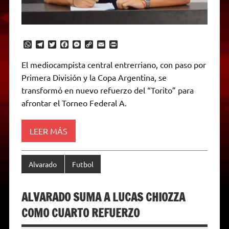
W
T
T
F
M
C
E
P
h
e
w
a
e
o
m
r
a
l
i
c
s
p
a
i
El mediocampista central entrerriano, con paso por
t
e
t
e
s
y
i
n
Primera División y la Copa Argentina, se
s
g
t
b
e
L
l
t
A
r
e
o
n
i
F
transformó en nuevo refuerzo del “Torito” para
p
a
r
o
g
n
r
p
m
k
e
k
i
afrontar el Torneo Federal A.
r
e
n
d
LEER MÁS
l
y
Alvarado
Futbol
ALVARADO SUMA A LUCAS CHIOZZA
COMO CUARTO REFUERZO