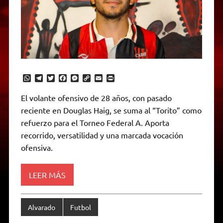
W
T
T
F
M
C
E
P
h
e
w
a
e
o
m
r
a
l
i
c
s
p
a
i
El volante ofensivo de 28 años, con pasado
t
e
t
e
s
y
i
n
reciente en Douglas Haig, se suma al “Torito” como
s
g
t
b
e
L
l
t
A
r
e
o
n
i
F
refuerzo para el Torneo Federal A. Aporta
p
a
r
o
g
n
r
p
m
k
e
k
i
recorrido, versatilidad y una marcada vocación
r
e
ofensiva.
n
d
l
y
LEER MÁS
Alvarado
Futbol