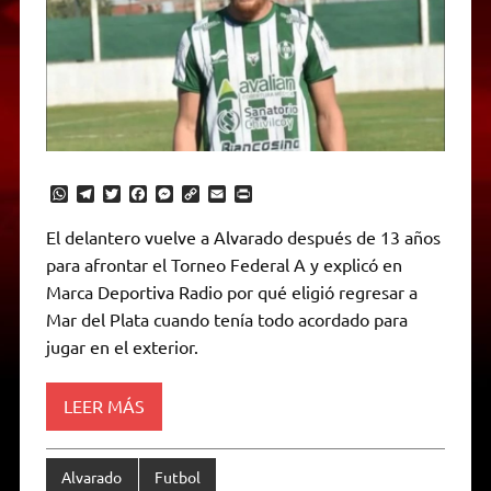
W
T
T
F
M
C
E
P
h
e
w
a
e
o
m
r
a
l
i
c
s
p
a
i
El delantero vuelve a Alvarado después de 13 años
t
e
t
e
s
y
i
n
para afrontar el Torneo Federal A y explicó en
s
g
t
b
e
L
l
t
A
r
e
o
n
i
F
Marca Deportiva Radio por qué eligió regresar a
p
a
r
o
g
n
r
p
m
k
e
k
i
Mar del Plata cuando tenía todo acordado para
r
e
jugar en el exterior.
n
d
l
y
LEER MÁS
Alvarado
Futbol