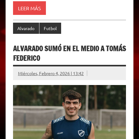
n
d
LEER MÁS
l
y
Alvarado
Futbol
ALVARADO SUMÓ EN EL MEDIO A TOMÁS
FEDERICO
Miércoles, Febrero 4, 2026 | 13:42