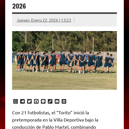
2026
Jueves, Enero 22, 2026 | 13:23
W
T
T
F
M
C
E
P
h
e
w
a
e
o
m
r
a
l
i
c
s
p
a
i
Con 21 futbolistas, el “Torito” inició la
t
e
t
e
s
y
i
n
pretemporada en la Villa Deportiva bajo la
s
g
t
b
e
L
l
t
A
r
e
o
n
i
F
conducción de Pablo Martel, combinando
p
a
r
o
g
n
r