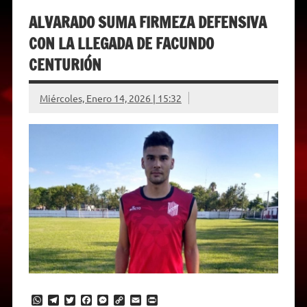
ALVARADO SUMA FIRMEZA DEFENSIVA
CON LA LLEGADA DE FACUNDO
CENTURIÓN
Miércoles, Enero 14, 2026 | 15:32
W
T
T
F
M
C
E
P