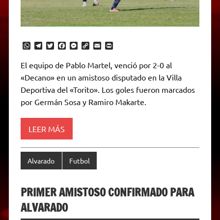
W
T
T
F
M
C
E
P
h
e
w
a
e
o
m
r
a
l
i
c
s
p
a
i
El equipo de Pablo Martel, venció por 2-0 al
t
e
t
e
s
y
i
n
«Decano» en un amistoso disputado en la Villa
s
g
t
b
e
L
l
t
A
r
e
o
n
i
F
Deportiva del «Torito». Los goles fueron marcados
p
a
r
o
g
n
r
p
m
k
e
k
i
por Germán Sosa y Ramiro Makarte.
r
e
n
d
LEER MÁS
l
y
Alvarado
Futbol
PRIMER AMISTOSO CONFIRMADO PARA
ALVARADO