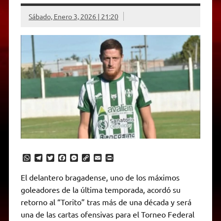
Sábado, Enero 3, 2026 | 21:20
W
T
T
F
M
C
E
P
h
e
w
a
e
o
m
r
a
l
i
c
s
p
a
i
El delantero bragadense, uno de los máximos
t
e
t
e
s
y
i
n
goleadores de la última temporada, acordó su
s
g
t
b
e
L
l
t
A
r
e
o
n
i
F
retorno al “Torito” tras más de una década y será
p
a
r
o
g
n
r
p
m
k
e
k
i
una de las cartas ofensivas para el Torneo Federal