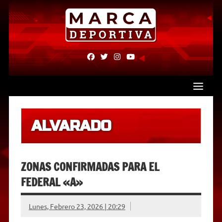
Skip
to
content
fab
fab
fab
fab
fa-
fa-
fa-
fa-
facebook
twitter
instagram
youtube
ALVARADO
ZONAS CONFIRMADAS PARA EL
FEDERAL «A»
Lunes, Febrero 23, 2026 | 20:29