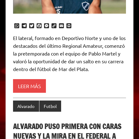
W
T
T
F
M
C
E
P
h
e
w
a
e
o
m
r
a
l
i
c
s
p
a
i
El lateral, formado en Deportivo Norte y uno de los
t
e
t
e
s
y
i
n
destacados del último Regional Amateur, comenzó
s
g
t
b
e
L
l
t
A
r
e
o
n
i
F
la pretemporada con el equipo de Pablo Martel y
p
a
r
o
g
n
r
p
m
k
e
k
i
valoró la oportunidad de dar un salto en su carrera
r
e
dentro del fútbol de Mar del Plata.
n
d
l
y
LEER MÁS
Alvarado
Futbol
ALVARADO PUSO PRIMERA CON CARAS
NUEVAS Y LA MIRA EN EL FEDERAL A