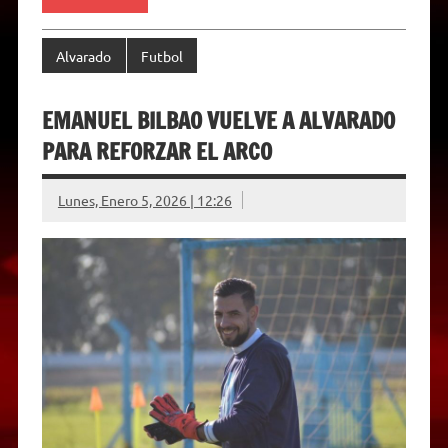
d
l
y
Alvarado
Futbol
EMANUEL BILBAO VUELVE A ALVARADO
PARA REFORZAR EL ARCO
Lunes, Enero 5, 2026 | 12:26