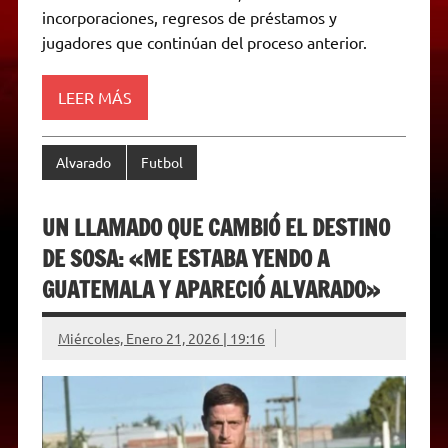
p
m
k
e
k
i
incorporaciones, regresos de préstamos y
r
e
jugadores que continúan del proceso anterior.
n
d
l
y
LEER MÁS
Alvarado
Futbol
UN LLAMADO QUE CAMBIÓ EL DESTINO
DE SOSA: «ME ESTABA YENDO A
GUATEMALA Y APARECIÓ ALVARADO»
Miércoles, Enero 21, 2026 | 19:16