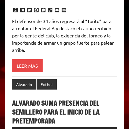
W
T
T
F
M
C
E
P
h
e
w
a
e
o
m
r
a
l
i
c
s
p
a
i
El defensor de 34 años regresará al “Torito” para
t
e
t
e
s
y
i
n
afrontar el Federal A y destacó el cariño recibido
s
g
t
b
e
L
l
t
A
r
e
o
n
i
F
por la gente del club, la exigencia del torneo y la
p
a
r
o
g
n
r
p
m
k
e
k
i
importancia de armar un grupo fuerte para pelear
r
e
arriba.
n
d
l
y
LEER MÁS
Alvarado
Futbol
ALVARADO SUMA PRESENCIA DEL
SEMILLERO PARA EL INICIO DE LA
PRETEMPORADA