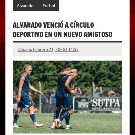
y
Alvarado
Futbol
ALVARADO VENCIÓ A CÍRCULO
DEPORTIVO EN UN NUEVO AMISTOSO
Sábado, Febrero 21, 2026 | 11:55