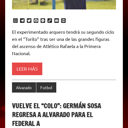
W
T
T
F
M
C
E
P
h
e
w
a
e
o
m
r
a
l
i
c
s
p
a
i
El experimentado arquero tendrá su segundo ciclo
t
e
t
e
s
y
i
n
en el “Torito” tras ser una de las grandes figuras
s
g
t
b
e
L
l
t
A
r
e
o
n
i
F
del ascenso de Atlético Rafaela a la Primera
p
a
r
o
g
n
r
p
m
k
e
k
i
Nacional.
r
e
n
d
LEER MÁS
l
y
Alvarado
Futbol
VUELVE EL “COLO”: GERMÁN SOSA
REGRESA A ALVARADO PARA EL
FEDERAL A