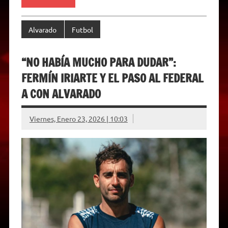
l
y
Alvarado
Futbol
“NO HABÍA MUCHO PARA DUDAR”:
FERMÍN IRIARTE Y EL PASO AL FEDERAL
A CON ALVARADO
Viernes, Enero 23, 2026 | 10:03