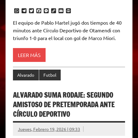
W
T
T
F
M
C
E
P
h
e
w
a
e
o
m
r
a
l
i
c
s
p
a
i
El equipo de Pablo Martel jugó dos tiempos de 40
t
e
t
e
s
y
i
n
minutos ante Círculo Deportivo de Otamendi con
s
g
t
b
e
L
l
t
A
r
e
o
n
i
F
triunfo 1-0 para el local con gol de Marco Miori.
p
a
r
o
g
n
r
p
m
k
e
k
i
r
e
LEER MÁS
n
d
l
y
Alvarado
Futbol
ALVARADO SUMA RODAJE: SEGUNDO
AMISTOSO DE PRETEMPORADA ANTE
CÍRCULO DEPORTIVO
Jueves, Febrero 19, 2026 | 09:33