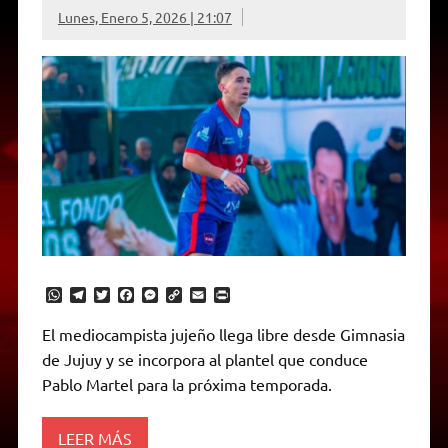
Lunes, Enero 5, 2026 | 21:07
W
T
T
F
M
C
E
P
h
e
w
a
e
o
m
r
a
l
i
c
s
p
a
i
El mediocampista jujeño llega libre desde Gimnasia
t
e
t
e
s
y
i
n
de Jujuy y se incorpora al plantel que conduce
s
g
t
b
e
L
l
t
A
r
e
o
n
i
F
Pablo Martel para la próxima temporada.
p
a
r
o
g
n
r
p
m
k
e
k
i
r
e
LEER MÁS
n