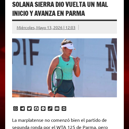
SOLANA SIERRA DIO VUELTA UN MAL
INICIO Y AVANZA EN PARMA
Miércoles, Mayo 13, 2026 | 12:03
W
T
T
F
M
C
E
P
h
e
w
a
e
o
m
r
a
l
i
c
s
p
a
i
La marplatense no comenzó bien el partido de
t
e
t
e
s
y
i
n
segunda ronda por el WTA 125 de Parma, pero
s
g
t
b
e
L
l
t