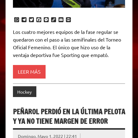
W
T
T
F
M
C
E
P
h
e
w
a
e
o
m
r
a
l
i
c
s
p
a
i
Los cuatro mejores equipos de la fase regular se
t
e
t
e
s
y
i
n
quedaron con el paso a las semifinales del Torneo
s
g
t
b
e
L
l
t
A
r
e
o
n
i
F
Oficial Femenino. El único que hizo uso de la
p
a
r
o
g
n
r
p
m
k
e
k
i
ventaja deportiva fue Sporting que empató.
r
e
n
d
LEER MÁS
l
y
Hockey
PEÑAROL PERDIÓ EN LA ÚLTIMA PELOTA
Y YA NO TIENE MARGEN DE ERROR
Domingo, Mayo 1, 2022 | 22:41