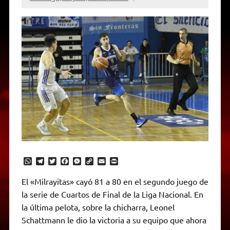
W
T
T
F
M
C
E
P
h
e
w
a
e
o
m
r
a
l
i
c
s
p
a
i
El «Milrayitas» cayó 81 a 80 en el segundo juego de
t
e
t
e
s
y
i
n
la serie de Cuartos de Final de la Liga Nacional. En
s
g
t
b
e
L
l
t
A
r
e
o
n
i
F
la última pelota, sobre la chicharra, Leonel
p
a
r
o
g
n
r
p
m
k
e
k
i
Schattmann le dio la victoria a su equipo que ahora
r
e