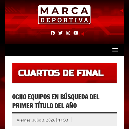
Skip
to
content
fab
fab
fab
fab
fa-
fa-
fa-
fa-
facebook
twitter
instagram
youtube
CUARTOS DE FINAL
OCHO EQUIPOS EN BÚSQUEDA DEL
PRIMER TÍTULO DEL AÑO
Viernes, Julio 3, 2026 | 11:33