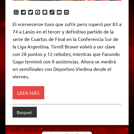
W
T
T
F
M
C
E
P
h
e
w
a
e
o
m
r
a
l
i
c
s
p
a
i
El «cervecero» tuvo que sufrir pero superó por 83 a
t
e
t
e
s
y
i
n
74 a Lanús en el tercer y definitivo partido de la
s
g
t
b
e
L
l
t
A
r
e
o
n
i
F
serie de Cuartos de Final en la Conferencia Sur de
p
a
r
o
g
n
r
p
m
k
e
k
i
la Liga Argentina. Tirrell Brown volvió a ser clave
r
e
con 28 puntos y 12 rebotes; mientras que Facundo
n
d
Gago terminó con 9 asistencias. Ahora se medirá
l
en semifinales con Deportivo Viedma desde el
y
viernes.
LEER MÁS
Basquet