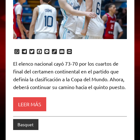
W
T
T
F
M
C
E
P
h
e
w
a
e
o
m
r
a
l
i
c
s
p
a
i
El elenco nacional cayó 73-70 por los cuartos de
t
e
t
e
s
y
i
n
final del certamen continental en el partido que
s
g
t
b
e
L
l
t
A
r
e
o
n
i
F
definía la clasificación a la Copa del Mundo. Ahora,
p
a
r
o
g
n
r
p
m
k
e
k
i
deberá continuar su camino hacia el quinto puesto.
r
e
n
d
LEER MÁS
l
y
Basquet