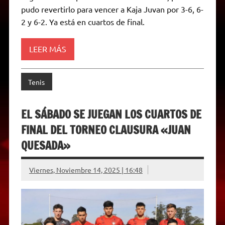
A
r
e
o
n
i
F
pudo revertirlo para vencer a Kaja Juvan por 3-6, 6-
p
a
r
o
g
n
r
p
m
k
e
k
i
2 y 6-2. Ya está en cuartos de final.
r
e
n
d
LEER MÁS
l
y
Tenis
EL SÁBADO SE JUEGAN LOS CUARTOS DE
FINAL DEL TORNEO CLAUSURA «JUAN
QUESADA»
Viernes, Noviembre 14, 2025 | 16:48