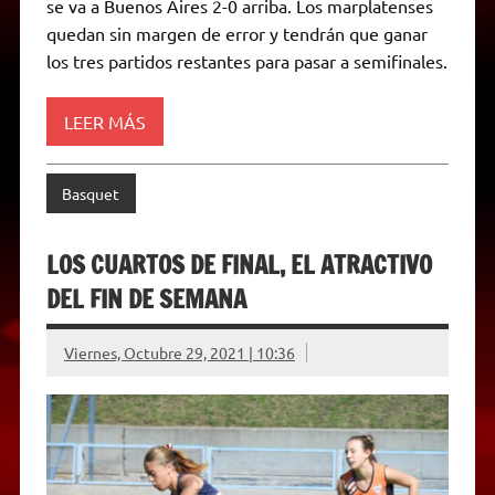
se va a Buenos Aires 2-0 arriba. Los marplatenses
n
d
quedan sin margen de error y tendrán que ganar
l
los tres partidos restantes para pasar a semifinales.
y
LEER MÁS
Basquet
LOS CUARTOS DE FINAL, EL ATRACTIVO
DEL FIN DE SEMANA
Viernes, Octubre 29, 2021 | 10:36