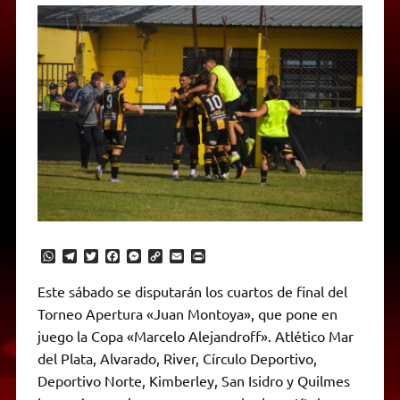
W
T
T
F
M
C
E
P
h
e
w
a
e
o
m
r
a
l
i
c
s
p
a
i
Este sábado se disputarán los cuartos de final del
t
e
t
e
s
y
i
n
Torneo Apertura «Juan Montoya», que pone en
s
g
t
b
e
L
l
t
A
r
e
o
n
i
F
juego la Copa «Marcelo Alejandroff». Atlético Mar
p
a
r
o
g
n
r
p
m
k
e
k
i
del Plata, Alvarado, River, Círculo Deportivo,
r
e
Deportivo Norte, Kimberley, San Isidro y Quilmes
n
d