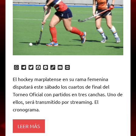
W
T
T
F
M
C
E
P
h
e
w
a
e
o
m
r
a
l
i
c
s
p
a
i
El hockey marplatense en su rama femenina
t
e
t
e
s
y
i
n
disputará este sábado los cuartos de final del
s
g
t
b
e
L
l
t
A
r
e
o
n
i
F
Torneo Oficial con partidos en tres canchas. Uno de
p
a
r
o
g
n
r
p
m
k
e
k
i
ellos, será transmitido por streaming. El
r
e
cronograma.
n
d
l
y
LEER MÁS