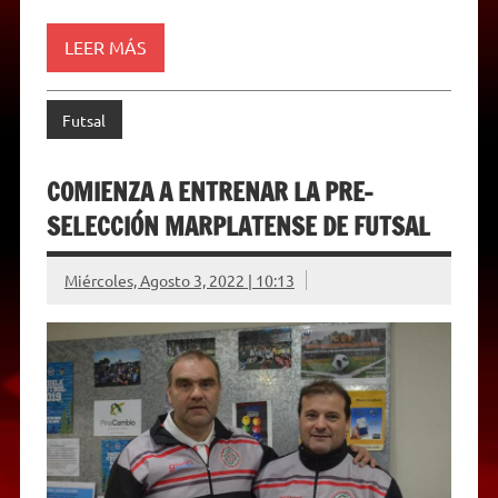
d
l
y
LEER MÁS
Futsal
COMIENZA A ENTRENAR LA PRE-
SELECCIÓN MARPLATENSE DE FUTSAL
Miércoles, Agosto 3, 2022 | 10:13