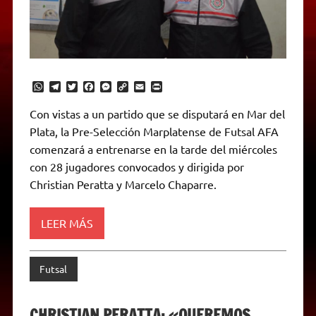
W
T
T
F
M
C
E
P
h
e
w
a
e
o
m
r
a
l
i
c
s
p
a
i
Con vistas a un partido que se disputará en Mar del
t
e
t
e
s
y
i
n
Plata, la Pre-Selección Marplatense de Futsal AFA
s
g
t
b
e
L
l
t
A
r
e
o
n
i
F
comenzará a entrenarse en la tarde del miércoles
p
a
r
o
g
n
r
p
m
k
e
k
i
con 28 jugadores convocados y dirigida por
r
e
Christian Peratta y Marcelo Chaparre.
n
d
l
y
LEER MÁS
Futsal
CHRISTIAN PERATTA: «QUEREMOS