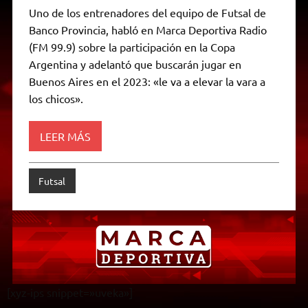
a
l
i
c
s
p
a
i
Uno de los entrenadores del equipo de Futsal de
t
e
t
e
s
y
i
n
Banco Provincia, habló en Marca Deportiva Radio
s
g
t
b
e
L
l
t
A
r
e
o
n
i
F
(FM 99.9) sobre la participación en la Copa
p
a
r
o
g
n
r
p
m
k
e
k
i
Argentina y adelantó que buscarán jugar en
r
e
Buenos Aires en el 2023: «le va a elevar la vara a
n
d
los chicos».
l
y
LEER MÁS
Futsal
[xyz-ips snippet=»uveka»]