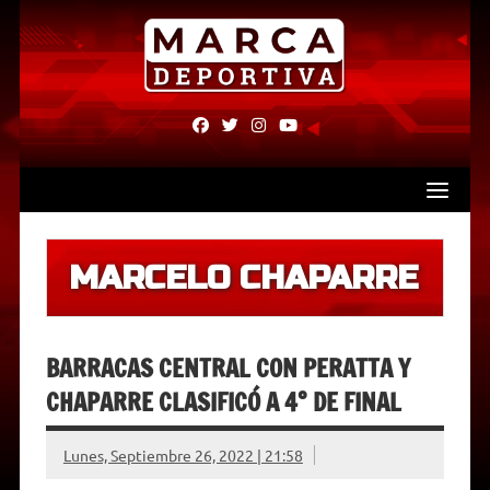
Skip
to
content
fab
fab
fab
fab
fa-
fa-
fa-
fa-
facebook
twitter
instagram
youtube
MARCELO CHAPARRE
BARRACAS CENTRAL CON PERATTA Y
CHAPARRE CLASIFICÓ A 4° DE FINAL
Lunes, Septiembre 26, 2022 | 21:58