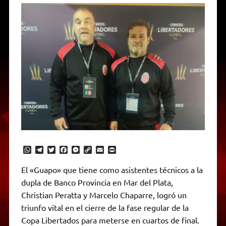
W
T
T
F
M
C
E
P
h
e
w
a
e
o
m
r
a
l
i
c
s
p
a
i
El «Guapo» que tiene como asistentes técnicos a la
t
e
t
e
s
y
i
n
dupla de Banco Provincia en Mar del Plata,
s
g
t
b
e
L
l
t
A
r
e
o
n
i
F
Christian Peratta y Marcelo Chaparre, logró un
p
a
r
o
g
n
r
p
m
k
e
k
i
triunfo vital en el cierre de la fase regular de la
r
e
Copa Libertados para meterse en cuartos de final.
n