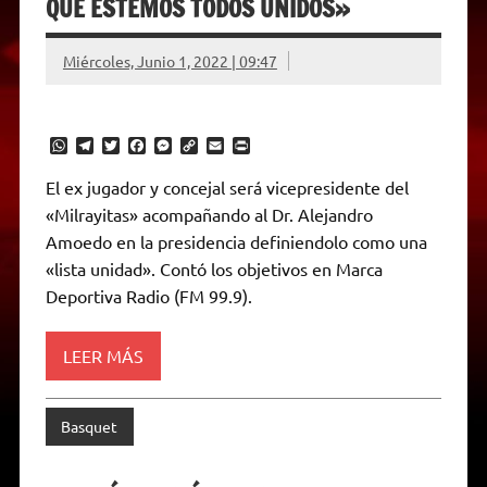
QUE ESTEMOS TODOS UNIDOS»
Miércoles, Junio 1, 2022 | 09:47
W
T
T
F
M
C
E
P
h
e
w
a
e
o
m
r
a
l
i
c
s
p
a
i
El ex jugador y concejal será vicepresidente del
t
e
t
e
s
y
i
n
«Milrayitas» acompañando al Dr. Alejandro
s
g
t
b
e
L
l
t
A
r
e
o
n
i
F
Amoedo en la presidencia definiendolo como una
p
a
r
o
g
n
r
p
m
k
e
k
i
«lista unidad». Contó los objetivos en Marca
r
e
Deportiva Radio (FM 99.9).
n
d
l
y
LEER MÁS
Basquet