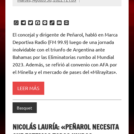
W
T
T
F
M
C
E
P
h
e
w
a
e
o
m
r
a
l
i
c
s
p
a
i
El concejal y dirigente de Peñarol, habló en Marca
t
e
t
e
s
y
i
n
Deportiva Radio (FM 99.9) luego de una jornada
s
g
t
b
e
L
l
t
A
r
e
o
n
i
F
inolvidable con el triunfo de Argentina ante
p
a
r
o
g
n
r
p
m
k
e
k
i
Bahamas por las Eliminatorias rumbo al Mundial
r
e
2023. Además, se refirió al convenio con AFA por
n
d
el Minella y el mercado de pases del «Milrayitas».
l
y
LEER MÁS
Basquet
NICOLÁS LAURÍA: «PEÑAROL NECESITA