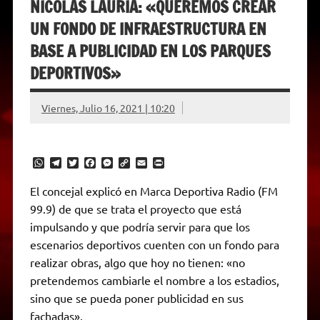
NICOLÁS LAURÍA: «QUEREMOS CREAR
UN FONDO DE INFRAESTRUCTURA EN
BASE A PUBLICIDAD EN LOS PARQUES
DEPORTIVOS»
Viernes, Julio 16, 2021 | 10:20
W
T
T
F
M
C
E
P
h
e
w
a
e
o
m
r
a
l
i
c
s
p
a
i
El concejal explicó en Marca Deportiva Radio (FM
t
e
t
e
s
y
i
n
99.9) de que se trata el proyecto que está
s
g
t
b
e
L
l
t
A
r
e
o
n
i
F
impulsando y que podría servir para que los
p
a
r
o
g
n
r
p
m
k
e
k
i
escenarios deportivos cuenten con un fondo para
r
e
realizar obras, algo que hoy no tienen: «no
n
d
pretendemos cambiarle el nombre a los estadios,
l
sino que se pueda poner publicidad en sus
y
fachadas».