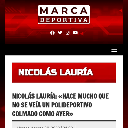
Skip
to
content
fab
fab
fab
fab
fa-
fa-
fa-
fa-
facebook
twitter
instagram
youtube
NICOLÁS LAURÍA
NICOLÁS LAURÍA: «HACE MUCHO QUE
NO SE VEÍA UN POLIDEPORTIVO
COLMADO COMO AYER»
Martes, Agosto 30, 2022 | 21:09