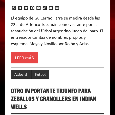
W
T
T
F
M
C
E
P
h
e
w
a
e
o
m
r
a
l
i
c
s
p
a
i
El equipo de Guillermo Farré se medirá desde las
t
e
t
e
s
y
i
n
22 ante Atlético Tucumán como visitante por la
s
g
t
b
e
L
l
t
A
r
e
o
n
i
F
reanudación del fútbol argentino luego del paro. El
p
a
r
o
g
n
r
p
m
k
e
k
i
entrenador cambia de nombres propios y
r
e
esquema: Moya y Novillo por Rolón y Arias.
n
d
l
y
LEER MÁS
Aldosivi
Futbol
OTRO IMPORTANTE TRIUNFO PARA
ZEBALLOS Y GRANOLLERS EN INDIAN
WELLS