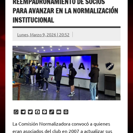
REEMPADRONAMIENTO DE SOCIOS
PARA AVANZAR EN LA NORMALIZACIÓN
INSTITUCIONAL
Lunes, Marzo 9, 2026 | 20:52
W
T
T
F
M
C
E
P
h
e
w
a
e
o
m
r
a
l
i
c
s
p
a
i
La Comisión Normalizadora convocó a quienes
t
e
t
e
s
y
i
n
eran asociados del club en 2007 a actualizar sus
s
g
t
b
e
L
l
t