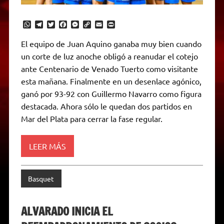
W
T
T
F
M
C
E
P
h
e
w
a
e
o
m
r
a
l
i
c
s
p
a
i
El equipo de Juan Aquino ganaba muy bien cuando
t
e
t
e
s
y
i
n
un corte de luz anoche obligó a reanudar el cotejo
s
g
t
b
e
L
l
t
A
r
e
o
n
i
F
ante Centenario de Venado Tuerto como visitante
p
a
r
o
g
n
r
p
m
k
e
k
i
esta mañana. Finalmente en un desenlace agónico,
r
e
ganó por 93-92 con Guillermo Navarro como figura
n
d
destacada. Ahora sólo le quedan dos partidos en
l
Mar del Plata para cerrar la fase regular.
y
LEER MÁS
Basquet
ALVARADO INICIA EL