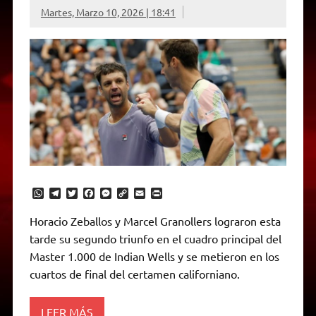
Martes, Marzo 10, 2026 | 18:41
W
T
T
F
M
C
E
P
h
e
w
a
e
o
m
r
a
l
i
c
s
p
a
i
Horacio Zeballos y Marcel Granollers lograron esta
t
e
t
e
s
y
i
n
tarde su segundo triunfo en el cuadro principal del
s
g
t
b
e
L
l
t
A
r
e
o
n
i
F
Master 1.000 de Indian Wells y se metieron en los
p
a
r
o
g
n
r
p
m
k
e
k
i
cuartos de final del certamen californiano.
r
e
n
d
LEER MÁS