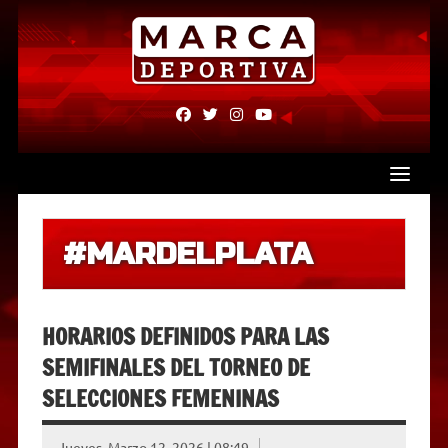
Skip
to
content
fab
fab
fab
fab
fa-
fa-
fa-
fa-
facebook
twitter
instagram
youtube
#MARDELPLATA
HORARIOS DEFINIDOS PARA LAS
SEMIFINALES DEL TORNEO DE
SELECCIONES FEMENINAS
Jueves, Marzo 12, 2026 | 08:49