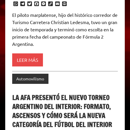
W
T
T
F
M
C
E
P
h
e
w
a
e
o
m
r
a
l
i
c
s
p
a
i
El piloto marplatense, hijo del histórico corredor de
t
e
t
e
s
y
i
n
Turismo Carretera Christian Ledesma, tuvo un gran
s
g
t
b
e
L
l
t
A
r
e
o
n
i
F
inicio de temporada y terminó como escolta en la
p
a
r
o
g
n
r
p
m
k
e
k
i
primera fecha del campeonato de Fórmula 2
r
e
Argentina.
n
d
l
y
LEER MÁS
Automovilismo
LA AFA PRESENTÓ EL NUEVO TORNEO
ARGENTINO DEL INTERIOR: FORMATO,
ASCENSOS Y CÓMO SERÁ LA NUEVA
CATEGORÍA DEL FÚTBOL DEL INTERIOR