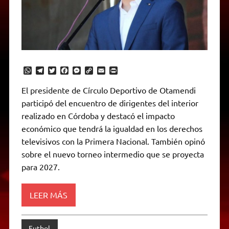
W
T
T
F
M
C
E
P
h
e
w
a
e
o
m
r
a
l
i
c
s
p
a
i
El presidente de Círculo Deportivo de Otamendi
t
e
t
e
s
y
i
n
participó del encuentro de dirigentes del interior
s
g
t
b
e
L
l
t
A
r
e
o
n
i
F
realizado en Córdoba y destacó el impacto
p
a
r
o
g
n
r
p
m
k
e
k
i
económico que tendrá la igualdad en los derechos
r
e
televisivos con la Primera Nacional. También opinó
n
d
sobre el nuevo torneo intermedio que se proyecta
l
para 2027.
y
LEER MÁS
Futbol