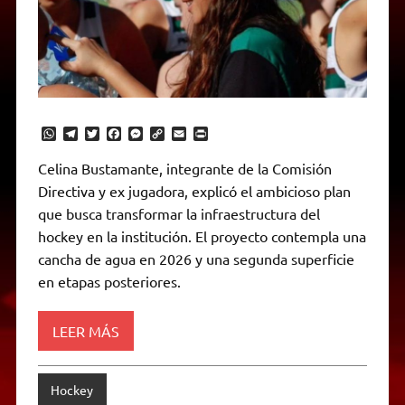
W
T
T
F
M
C
E
P
h
e
w
a
e
o
m
r
a
l
i
c
s
p
a
i
Celina Bustamante, integrante de la Comisión
t
e
t
e
s
y
i
n
Directiva y ex jugadora, explicó el ambicioso plan
s
g
t
b
e
L
l
t
A
r
e
o
n
i
F
que busca transformar la infraestructura del
p
a
r
o
g
n
r
p
m
k
e
k
i
hockey en la institución. El proyecto contempla una
r
e
cancha de agua en 2026 y una segunda superficie
n
d
en etapas posteriores.
l
y
LEER MÁS
Hockey