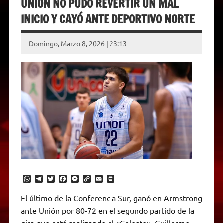
UNIÓN NO PUDO REVERTIR UN MAL
INICIO Y CAYÓ ANTE DEPORTIVO NORTE
Domingo, Marzo 8, 2026 | 23:13
W
T
T
F
M
C
E
P
h
e
w
a
e
o
m
r
a
l
i
c
s
p
a
i
El último de la Conferencia Sur, ganó en Armstrong
t
e
t
e
s
y
i
n
ante Unión por 80-72 en el segundo partido de la
s
g
t
b
e
L
l
t
A
r
e
o
n
i
F
gira que está realizando el «Celeste». Guillermo