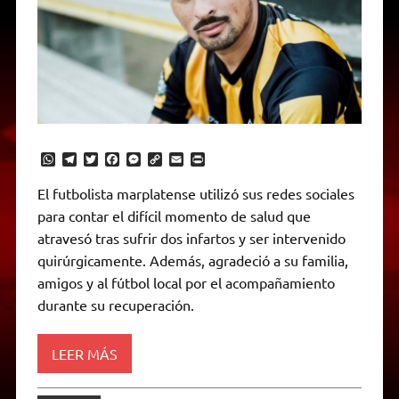
W
T
T
F
M
C
E
P
h
e
w
a
e
o
m
r
a
l
i
c
s
p
a
i
El futbolista marplatense utilizó sus redes sociales
t
e
t
e
s
y
i
n
para contar el difícil momento de salud que
s
g
t
b
e
L
l
t
A
r
e
o
n
i
F
atravesó tras sufrir dos infartos y ser intervenido
p
a
r
o
g
n
r
p
m
k
e
k
i
quirúrgicamente. Además, agradeció a su familia,
r
e
amigos y al fútbol local por el acompañamiento
n
d
durante su recuperación.
l
y
LEER MÁS