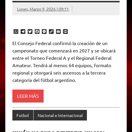
Lunes, Marzo 9, 2026 | 09:11
W
T
T
F
M
C
E
P
h
e
w
a
e
o
m
r
a
l
i
c
s
p
a
i
El Consejo Federal confirmó la creación de un
t
e
t
e
s
y
i
n
campeonato que comenzará en 2027 y se ubicará
s
g
t
b
e
L
l
t
A
r
e
o
n
i
F
entre el Torneo Federal A y el Regional Federal
p
a
r
o
g
n
r
p
m
k
e
k
i
Amateur. Tendrá al menos 64 equipos, formato
r
e
regional y otorgará seis ascensos a la tercera
n
d
categoría del fútbol argentino.
l
y
LEER MÁS
Futbol
Nacional e Internacional