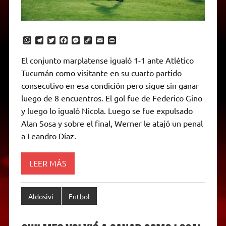
W
T
T
F
M
C
E
P
h
e
w
a
e
o
m
r
a
l
i
c
s
p
a
i
El conjunto marplatense igualó 1-1 ante Atlético
t
e
t
e
s
y
i
n
Tucumán como visitante en su cuarto partido
s
g
t
b
e
L
l
t
A
r
e
o
n
i
F
consecutivo en esa condición pero sigue sin ganar
p
a
r
o
g
n
r
p
m
k
e
k
i
luego de 8 encuentros. El gol fue de Federico Gino
r
e
y luego lo igualó Nicola. Luego se fue expulsado
n
d
Alan Sosa y sobre el final, Werner le atajó un penal
l
a Leandro Díaz.
y
LEER MÁS
Aldosivi
Futbol