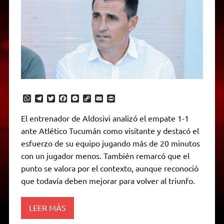
W
T
T
F
M
C
E
P
h
e
w
a
e
o
m
r
a
l
i
c
s
p
a
i
El entrenador de Aldosivi analizó el empate 1-1
t
e
t
e
s
y
i
n
ante Atlético Tucumán como visitante y destacó el
s
g
t
b
e
L
l
t
A
r
e
o
n
i
F
esfuerzo de su equipo jugando más de 20 minutos
p
a
r
o
g
n
r
p
m
k
e
k
i
con un jugador menos. También remarcó que el
r
e
punto se valora por el contexto, aunque reconoció
n
d
que todavía deben mejorar para volver al triunfo.
l
y
LEER MÁS