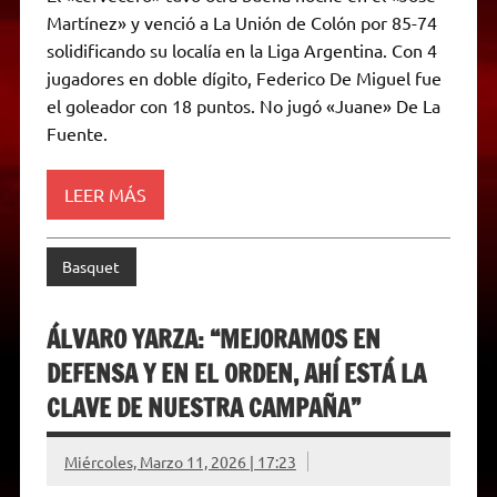
t
e
t
e
s
y
i
n
Martínez» y venció a La Unión de Colón por 85-74
s
g
t
b
e
L
l
t
A
r
e
o
n
i
F
solidificando su localía en la Liga Argentina. Con 4
p
a
r
o
g
n
r
p
m
k
e
k
i
jugadores en doble dígito, Federico De Miguel fue
r
e
el goleador con 18 puntos. No jugó «Juane» De La
n
d
Fuente.
l
y
LEER MÁS
Basquet
ÁLVARO YARZA: “MEJORAMOS EN
DEFENSA Y EN EL ORDEN, AHÍ ESTÁ LA
CLAVE DE NUESTRA CAMPAÑA”
Miércoles, Marzo 11, 2026 | 17:23