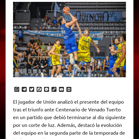
W
T
T
F
M
C
E
P
h
e
w
a
e
o
m
r
a
l
i
c
s
p
a
i
El jugador de Unión analizó el presente del equipo
t
e
t
e
s
y
i
n
tras el triunfo ante Centenario de Venado Tuerto
s
g
t
b
e
L
l
t
A
r
e
o
n
i
F
en un partido que debió terminarse al día siguiente
p
a
r
o
g
n
r
p
m
k
e
k
i
por un corte de luz. Además, destacó la evolución
r
e
del equipo en la segunda parte de la temporada de
n
d