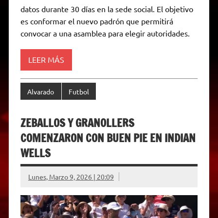
A
r
e
o
n
i
F
datos durante 30 días en la sede social. El objetivo
p
a
r
o
g
n
r
p
m
k
e
k
i
es conformar el nuevo padrón que permitirá
r
e
convocar a una asamblea para elegir autoridades.
n
d
l
y
LEER MÁS
Alvarado
Futbol
ZEBALLOS Y GRANOLLERS
COMENZARON CON BUEN PIE EN INDIAN
WELLS
Lunes, Marzo 9, 2026 | 20:09