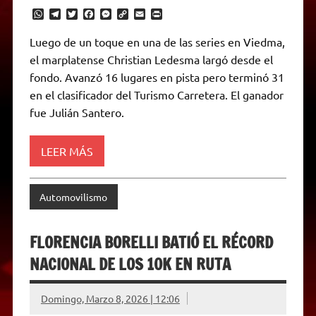
W
T
T
F
M
C
E
P
h
e
w
a
e
o
m
r
a
l
i
c
s
p
a
i
Luego de un toque en una de las series en Viedma,
t
e
t
e
s
y
i
n
el marplatense Christian Ledesma largó desde el
s
g
t
b
e
L
l
t
A
r
e
o
n
i
F
fondo. Avanzó 16 lugares en pista pero terminó 31
p
a
r
o
g
n
r
p
m
k
e
k
i
en el clasificador del Turismo Carretera. El ganador
r
e
fue Julián Santero.
n
d
l
y
LEER MÁS
Automovilismo
FLORENCIA BORELLI BATIÓ EL RÉCORD
NACIONAL DE LOS 10K EN RUTA
Domingo, Marzo 8, 2026 | 12:06