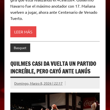
p
a
r
o
g
n
r
p
m
k
e
k
i
Navarro fue el máximo anotador con 17. Mañana
r
e
vuelven a jugar, ahora ante Centenario de Venado
n
d
Tuerto.
l
y
LEER MÁS
Basquet
QUILMES CASI DA VUELTA UN PARTIDO
INCREÍBLE, PERO CAYÓ ANTE LANÚS
Domingo, Marzo 8, 2026 | 22:17