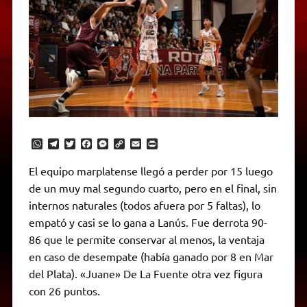
W
T
T
F
M
C
E
P
h
e
w
a
e
o
m
r
a
l
i
c
s
p
a
i
El equipo marplatense llegó a perder por 15 luego
t
e
t
e
s
y
i
n
de un muy mal segundo cuarto, pero en el final, sin
s
g
t
b
e
L
l
t
A
r
e
o
n
i
F
internos naturales (todos afuera por 5 faltas), lo
p
a
r
o
g
n
r
p
m
k
e
k
i
empató y casi se lo gana a Lanús. Fue derrota 90-
r
e
86 que le permite conservar al menos, la ventaja
n
d
en caso de desempate (había ganado por 8 en Mar
l
del Plata). «Juane» De La Fuente otra vez figura
y
con 26 puntos.