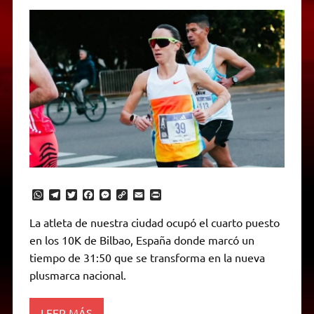
W
T
T
F
M
C
E
P
h
e
w
a
e
o
m
r
a
l
i
c
s
p
a
i
La atleta de nuestra ciudad ocupó el cuarto puesto
t
e
t
e
s
y
i
n
en los 10K de Bilbao, España donde marcó un
s
g
t
b
e
L
l
t
A
r
e
o
n
i
F
tiempo de 31:50 que se transforma en la nueva
p
a
r
o
g
n
r
p
m
k
e
k
i
plusmarca nacional.
r
e
n
d
LEER MÁS