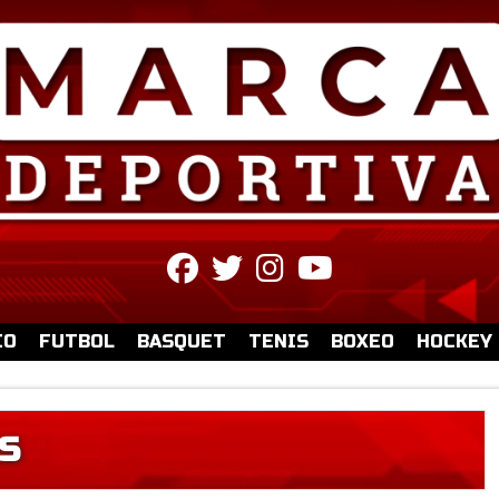
fab
fab
fab
fab
fa-
fa-
fa-
fa-
facebook
twitter
instagram
youtube
IO
FUTBOL
BASQUET
TENIS
BOXEO
HOCKEY
S