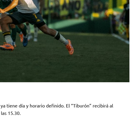
a tiene día y horario definido. El “Tiburón” recibirá al
las 15.30.