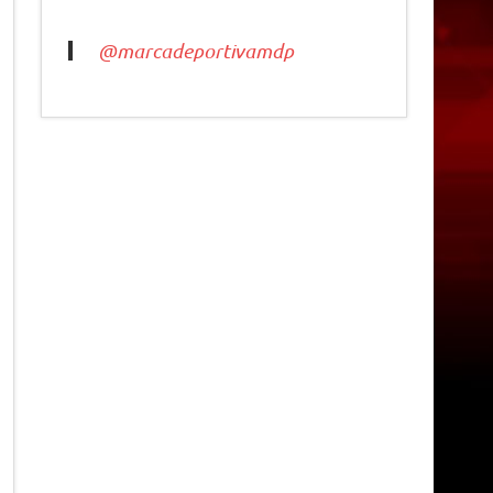
@marcadeportivamdp