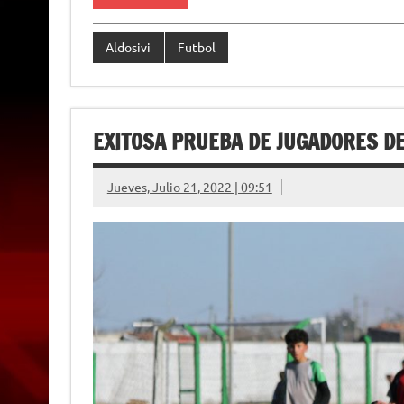
n
d
l
Aldosivi
Futbol
y
EXITOSA PRUEBA DE JUGADORES D
Jueves, Julio 21, 2022 | 09:51