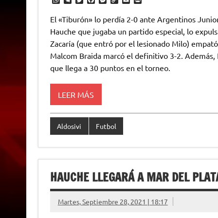
W
T
T
F
M
C
E
P
h
e
w
a
e
o
m
r
a
l
i
c
s
p
a
i
El «Tiburón» lo perdía 2-0 ante Argentinos Junior
t
e
t
e
s
y
i
n
Hauche que jugaba un partido especial, lo expul
s
g
t
b
e
L
l
t
A
r
e
o
n
i
F
Zacaría (que entró por el lesionado Milo) empató
p
a
r
o
g
n
r
p
m
k
e
k
i
Malcom Braida marcó el definitivo 3-2. Además, F
r
e
que llega a 30 puntos en el torneo.
n
d
l
y
LEER MÁS
Aldosivi
Futbol
HAUCHE LLEGARÁ A MAR DEL PLA
Martes, Septiembre 28, 2021 | 18:17