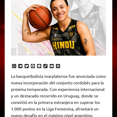
W
T
T
F
M
C
E
P
h
e
w
a
e
o
m
r
a
l
i
c
s
p
a
i
La basquetbolista marplatense fue anunciada como
t
e
t
e
s
y
i
n
nueva incorporación del conjunto cordobés para la
s
g
t
b
e
L
l
t
A
r
e
o
n
i
F
próxima temporada. Con experiencia internacional
p
a
r
o
g
n
r
p
m
k
e
k
i
y un destacado recorrido en Uruguay, donde se
r
e
convirtió en la primera extranjera en superar los
n
d
1.000 puntos en la Liga Femenina, afrontará un
l
nuevo desafío en el máximo nivel argentino.
y