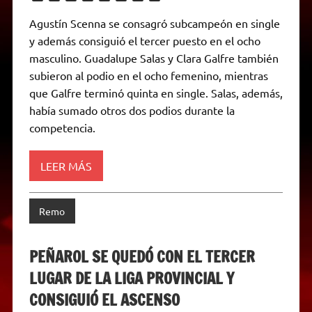
h
e
w
a
e
o
m
r
a
l
i
c
s
p
a
i
Agustín Scenna se consagró subcampeón en single
t
e
t
e
s
y
i
n
y además consiguió el tercer puesto en el ocho
s
g
t
b
e
L
l
t
A
r
e
o
n
i
F
masculino. Guadalupe Salas y Clara Galfre también
p
a
r
o
g
n
r
p
m
k
e
k
i
subieron al podio en el ocho femenino, mientras
r
e
que Galfre terminó quinta en single. Salas, además,
n
d
había sumado otros dos podios durante la
l
competencia.
y
LEER MÁS
Remo
PEÑAROL SE QUEDÓ CON EL TERCER
LUGAR DE LA LIGA PROVINCIAL Y
CONSIGUIÓ EL ASCENSO