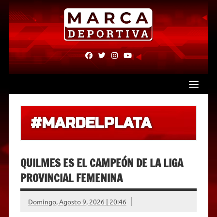
Skip
to
content
fab
fab
fab
fab
fa-
fa-
fa-
fa-
facebook
twitter
instagram
youtube
#MARDELPLATA
QUILMES ES EL CAMPEÓN DE LA LIGA
PROVINCIAL FEMENINA
Domingo, Agosto 9, 2026 | 20:46