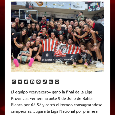
W
T
T
F
M
C
E
P
h
e
w
a
e
o
m
r
a
l
i
c
s
p
a
i
El equipo «cervecero» ganó la final de la Liga
t
e
t
e
s
y
i
n
Provincial Femenina ante 9 de Julio de Bahía
s
g
t
b
e
L
l
t
A
r
e
o
n
i
F
Blanca por 62-52 y cerró el torneo consagrarndose
p
a
r
o
g
n
r
p
m
k
e
k
i
campeonas. Jugará la Liga Nacional por primera
r
e