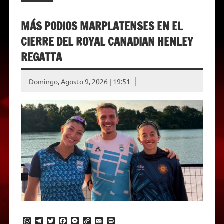
MÁS PODIOS MARPLATENSES EN EL
CIERRE DEL ROYAL CANADIAN HENLEY
REGATTA
Domingo, Agosto 9, 2026 | 19:51
W
T
T
F
M
C
E
P