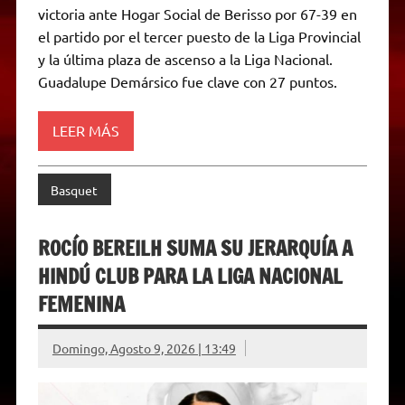
victoria ante Hogar Social de Berisso por 67-39 en
s
g
t
b
e
L
l
t
A
r
e
o
n
i
F
el partido por el tercer puesto de la Liga Provincial
p
a
r
o
g
n
r
p
m
k
e
k
i
y la última plaza de ascenso a la Liga Nacional.
r
e
Guadalupe Demársico fue clave con 27 puntos.
n
d
l
y
LEER MÁS
Basquet
ROCÍO BEREILH SUMA SU JERARQUÍA A
HINDÚ CLUB PARA LA LIGA NACIONAL
FEMENINA
Domingo, Agosto 9, 2026 | 13:49