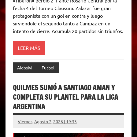
«Tiburón» perdió 2-1 ante Rosario Central por la
p
a
r
o
g
n
r
p
m
k
e
k
i
fecha 4 del Torneo Clausura. Zalazar fue gran
r
e
protagonista con un gol en contra y luego
n
d
sirviendole el segundo tanto a Campaz en un
l
intento de cierre. Acumula 20 partidos sin triunfos.
y
LEER MÁS
Aldosivi
Futbol
QUILMES SUMÓ A SANTIAGO AMAN Y
COMPLETA SU PLANTEL PARA LA LIGA
ARGENTINA
Viernes, Agosto 7, 2026 | 19:33