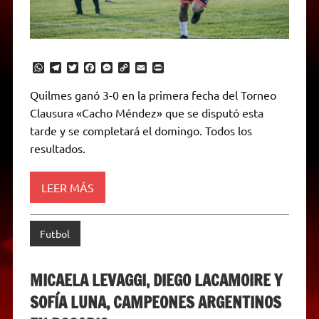
W
T
T
F
M
C
E
P
h
e
w
a
e
o
m
r
a
l
i
c
s
p
a
i
Quilmes ganó 3-0 en la primera fecha del Torneo
t
e
t
e
s
y
i
n
Clausura «Cacho Méndez» que se disputó esta
s
g
t
b
e
L
l
t
A
r
e
o
n
i
F
tarde y se completará el domingo. Todos los
p
a
r
o
g
n
r
p
m
k
e
k
i
resultados.
r
e
n
d
LEER MÁS
l
y
Futbol
MICAELA LEVAGGI, DIEGO LACAMOIRE Y
SOFÍA LUNA, CAMPEONES ARGENTINOS