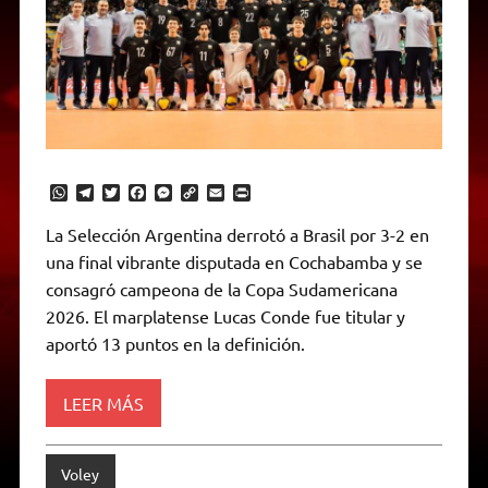
W
T
T
F
M
C
E
P
h
e
w
a
e
o
m
r
a
l
i
c
s
p
a
i
La Selección Argentina derrotó a Brasil por 3-2 en
t
e
t
e
s
y
i
n
una final vibrante disputada en Cochabamba y se
s
g
t
b
e
L
l
t
A
r
e
o
n
i
F
consagró campeona de la Copa Sudamericana
p
a
r
o
g
n
r
p
m
k
e
k
i
2026. El marplatense Lucas Conde fue titular y
r
e
aportó 13 puntos en la definición.
n
d
l
y
LEER MÁS
Voley