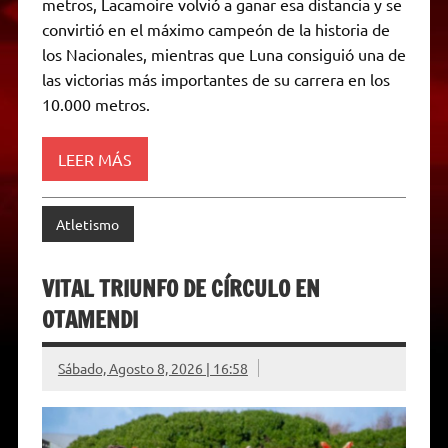
p
m
k
e
k
i
metros, Lacamoire volvió a ganar esa distancia y se
r
e
convirtió en el máximo campeón de la historia de
n
d
los Nacionales, mientras que Luna consiguió una de
l
las victorias más importantes de su carrera en los
y
10.000 metros.
LEER MÁS
Atletismo
VITAL TRIUNFO DE CÍRCULO EN
OTAMENDI
Sábado, Agosto 8, 2026 | 16:58