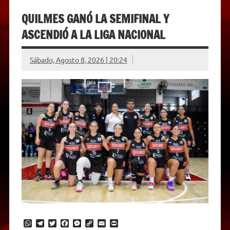
QUILMES GANÓ LA SEMIFINAL Y
ASCENDIÓ A LA LIGA NACIONAL
Sábado, Agosto 8, 2026 | 20:24
W
T
T
F
M
C
E
P