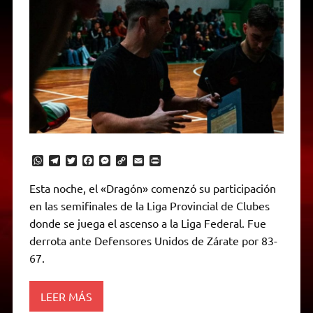
W
T
T
F
M
C
E
P
h
e
w
a
e
o
m
r
a
l
i
c
s
p
a
i
Esta noche, el «Dragón» comenzó su participación
t
e
t
e
s
y
i
n
en las semifinales de la Liga Provincial de Clubes
s
g
t
b
e
L
l
t
A
r
e
o
n
i
F
donde se juega el ascenso a la Liga Federal. Fue
p
a
r
o
g
n
r
p
m
k
e
k
i
derrota ante Defensores Unidos de Zárate por 83-
r
e
67.
n
d
l
y
LEER MÁS