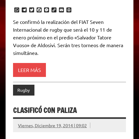
W
T
T
F
M
C
E
P
h
e
w
a
e
o
m
r
a
l
i
c
s
p
a
i
Se confirmó la realización del FIAT Seven
t
e
t
e
s
y
i
n
Internacional de rugby que será el 10 y 11 de
s
g
t
b
e
L
l
t
A
r
e
o
n
i
F
enero próximo en el predio «Salvador Tatore
p
a
r
o
g
n
r
p
m
k
e
k
i
Vuoso» de Aldosivi. Serán tres torneos de manera
r
e
simultánea.
n
d
l
y
LEER MÁS
Rugby
CLASIFICÓ CON PALIZA
Viernes, Diciembre 19, 2014 | 09:02