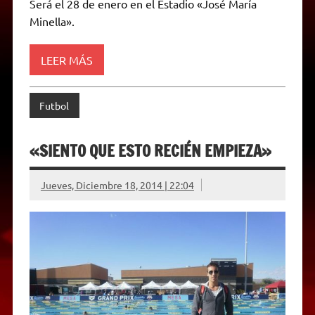
Será el 28 de enero en el Estadio «José María
p
a
r
o
g
n
r
p
m
k
e
k
i
Minella».
r
e
n
d
LEER MÁS
l
y
Futbol
«SIENTO QUE ESTO RECIÉN EMPIEZA»
Jueves, Diciembre 18, 2014 | 22:04