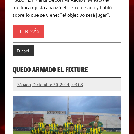
p
a
r
o
g
n
r
p
m
k
e
k
i
mediocampista analizó el cierre de año y habló
r
e
sobre lo que se viene: “el objetivo será jugar”.
n
d
l
y
LEER MÁS
Futbol
QUEDO ARMADO EL FIXTURE
Sábado, Diciembre 20, 2014 | 03:08