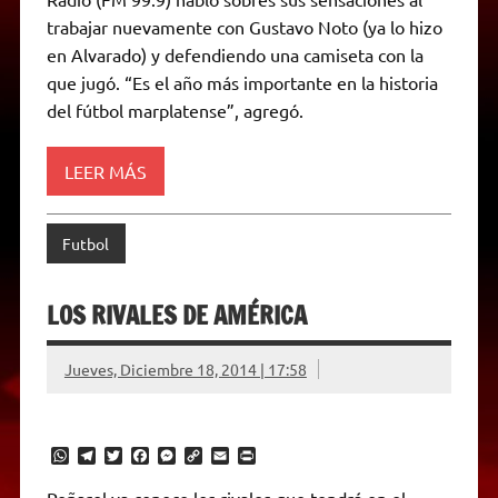
r
e
trabajar nuevamente con Gustavo Noto (ya lo hizo
n
d
en Alvarado) y defendiendo una camiseta con la
l
que jugó. “Es el año más importante en la historia
y
del fútbol marplatense”, agregó.
LEER MÁS
Futbol
LOS RIVALES DE AMÉRICA
Jueves, Diciembre 18, 2014 | 17:58
W
T
T
F
M
C
E
P
h
e
w
a
e
o
m
r
a
l
i
c
s
p
a
i