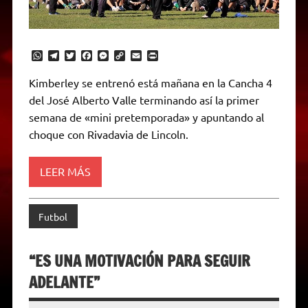
W
T
T
F
M
C
E
P
h
e
w
a
e
o
m
r
a
l
i
c
s
p
a
i
Kimberley se entrenó está mañana en la Cancha 4
t
e
t
e
s
y
i
n
del José Alberto Valle terminando así la primer
s
g
t
b
e
L
l
t
A
r
e
o
n
i
F
semana de «mini pretemporada» y apuntando al
p
a
r
o
g
n
r
p
m
k
e
k
i
choque con Rivadavia de Lincoln.
r
e
n
d
LEER MÁS
l
y
Futbol
“ES UNA MOTIVACIÓN PARA SEGUIR
ADELANTE”