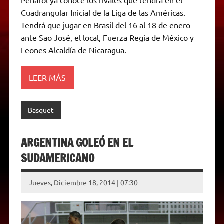
Peñarol ya conoce los rivales que tendrá en el
t
e
t
e
s
y
i
n
Cuadrangular Inicial de la Liga de las Américas.
s
g
t
b
e
L
l
t
A
r
e
o
n
i
F
Tendrá que jugar en Brasil del 16 al 18 de enero
p
a
r
o
g
n
r
p
m
k
e
k
i
ante Sao José, el local, Fuerza Regia de México y
r
e
Leones Alcaldía de Nicaragua.
n
d
l
y
LEER MÁS
Basquet
ARGENTINA GOLEÓ EN EL
SUDAMERICANO
Jueves, Diciembre 18, 2014 | 07:30