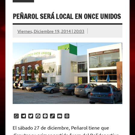
PEÑAROL SERÁ LOCAL EN ONCE UNIDOS
Viernes, Diciembre 19, 2014 | 20:03
W
T
T
F
M
C
E
P
h
e
w
a
e
o
m
r
a
l
i
c
s
p
a
i
El sábado 27 de diciembre, Peñarol tiene que
t
e
t
e
s
y
i
n