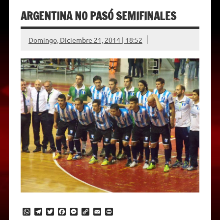
ARGENTINA NO PASÓ SEMIFINALES
Domingo, Diciembre 21, 2014 | 18:52
W
T
T
F
M
C
E
P
h
e
w
a
e
o
m
r