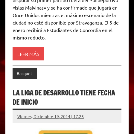
disputar su primer partido fuera del Polideportivo
s
g
t
b
e
L
l
t
A
r
e
o
n
i
F
«Islas Malvinas» y se ha confirmado que jugará en
p
a
r
o
g
n
r
p
m
k
e
k
i
Once Unidos mientras el máximo escenario de la
r
e
ciudad no esté disponible por Stravaganza. El 5 de
n
d
enero recibirá a Estudiantes de Concordia en el
l
mismo reducto.
y
LEER MÁS
Basquet
LA LIGA DE DESARROLLO TIENE FECHA
DE INICIO
Viernes, Diciembre 19, 2014 | 17:26