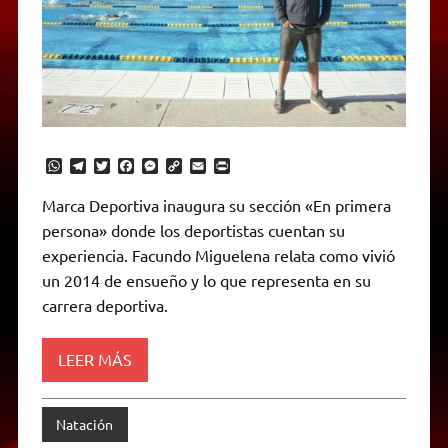
W
T
T
F
M
C
E
P
h
e
w
a
e
o
m
r
a
l
i
c
s
p
a
i
Marca Deportiva inaugura su sección «En primera
t
e
t
e
s
y
i
n
persona» donde los deportistas cuentan su
s
g
t
b
e
L
l
t
A
r
e
o
n
i
F
experiencia. Facundo Miguelena relata como vivió
p
a
r
o
g
n
r
p
m
k
e
k
i
un 2014 de ensueño y lo que representa en su
r
e
carrera deportiva.
n
d
l
y
LEER MÁS
Natación