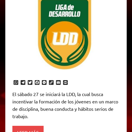
W
T
T
F
M
C
E
P
h
e
w
a
e
o
m
r
a
l
i
c
s
p
a
i
El sábado 27 se iniciará la LDD, la cual busca
t
e
t
e
s
y
i
n
incentivar la formación de los jóvenes en un marco
s
g
t
b
e
L
l
t
A
r
e
o
n
i
F
de disciplina, buena conducta y hábitos serios de
p
a
r
o
g
n
r
p
m
k
e
k
i
trabajo.
r
e
n
d