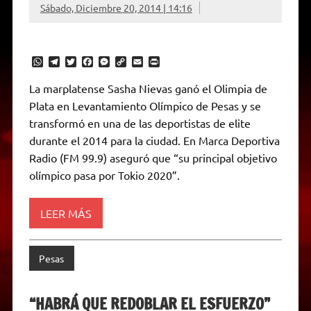
Sábado, Diciembre 20, 2014 | 14:16
W
T
T
F
M
C
E
P
h
e
w
a
e
o
m
r
a
l
i
c
s
p
a
i
La marplatense Sasha Nievas ganó el Olimpia de
t
e
t
e
s
y
i
n
Plata en Levantamiento Olímpico de Pesas y se
s
g
t
b
e
L
l
t
A
r
e
o
n
i
F
transformó en una de las deportistas de elite
p
a
r
o
g
n
r
p
m
k
e
k
i
durante el 2014 para la ciudad. En Marca Deportiva
r
e
Radio (FM 99.9) aseguró que “su principal objetivo
n
d
olímpico pasa por Tokio 2020”.
l
y
LEER MÁS
Pesas
“HABRÁ QUE REDOBLAR EL ESFUERZO”