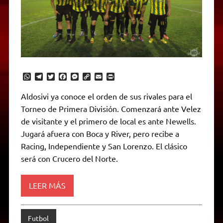
W
T
T
F
M
C
E
P
h
e
w
a
e
o
m
r
a
l
i
c
s
p
a
i
Aldosivi ya conoce el orden de sus rivales para el
t
e
t
e
s
y
i
n
Torneo de Primera División. Comenzará ante Velez
s
g
t
b
e
L
l
t
A
r
e
o
n
i
F
de visitante y el primero de local es ante Newells.
p
a
r
o
g
n
r
p
m
k
e
k
i
Jugará afuera con Boca y River, pero recibe a
r
e
Racing, Independiente y San Lorenzo. El clásico
n
d
será con Crucero del Norte.
l
y
LEER MÁS
Futbol