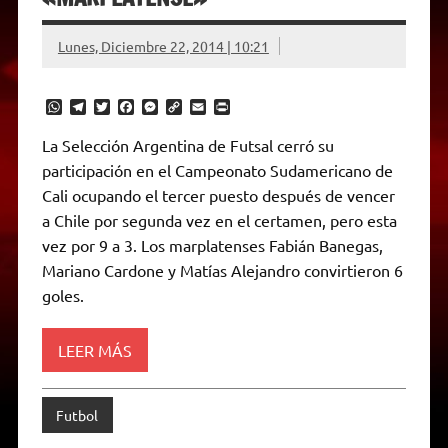
Lunes, Diciembre 22, 2014 | 10:21
W
T
T
F
M
C
E
P
h
e
w
a
e
o
m
r
a
l
i
c
s
p
a
i
La Selección Argentina de Futsal cerró su
t
e
t
e
s
y
i
n
participación en el Campeonato Sudamericano de
s
g
t
b
e
L
l
t
A
r
e
o
n
i
F
Cali ocupando el tercer puesto después de vencer
p
a
r
o
g
n
r
p
m
k
e
k
i
a Chile por segunda vez en el certamen, pero esta
r
e
vez por 9 a 3. Los marplatenses Fabián Banegas,
n
d
Mariano Cardone y Matías Alejandro convirtieron 6
l
goles.
y
LEER MÁS
Futbol