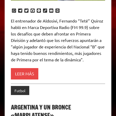
W
T
T
F
M
C
E
P
h
e
w
a
e
o
m
r
a
l
i
c
s
p
a
i
El entrenador de Aldosivi, Fernando “Teté” Quiroz
t
e
t
e
s
y
i
n
habló en Marca Deportiva Radio (FM 99.9) sobre
s
g
t
b
e
L
l
t
A
r
e
o
n
i
F
los desafíos que deben afrontar en Primera
p
a
r
o
g
n
r
p
m
k
e
k
i
División y adelantó que los refuerzos apuntarán a
r
e
“algún jugador de experiencia del Nacional “B” que
n
d
haya tenido buenos rendimientos, más jugadores
l
de Primera por el tema de la dinámica”.
y
LEER MÁS
Futbol
ARGENTINA Y UN BRONCE
«MARPLATENSE»