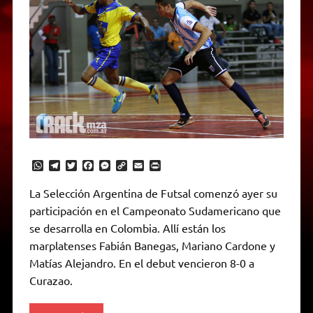
W
T
T
F
M
C
E
P
h
e
w
a
e
o
m
r
a
l
i
c
s
p
a
i
La Selección Argentina de Futsal comenzó ayer su
t
e
t
e
s
y
i
n
participación en el Campeonato Sudamericano que
s
g
t
b
e
L
l
t
A
r
e
o
n
i
F
se desarrolla en Colombia. Allí están los
p
a
r
o
g
n
r
p
m
k
e
k
i
marplatenses Fabián Banegas, Mariano Cardone y
r
e
Matías Alejandro. En el debut vencieron 8-0 a
n
d
Curazao.
l
y