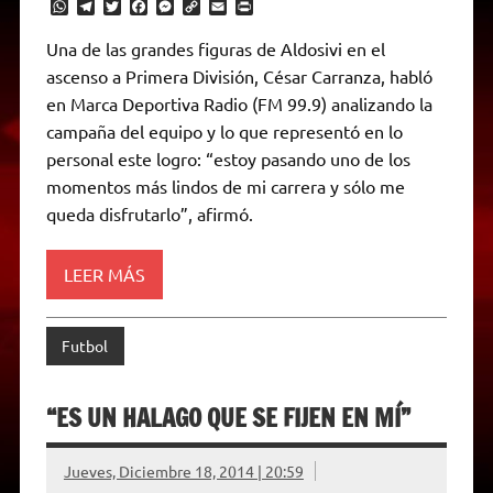
W
T
T
F
M
C
E
P
h
e
w
a
e
o
m
r
a
l
i
c
s
p
a
i
Una de las grandes figuras de Aldosivi en el
t
e
t
e
s
y
i
n
ascenso a Primera División, César Carranza, habló
s
g
t
b
e
L
l
t
A
r
e
o
n
i
F
en Marca Deportiva Radio (FM 99.9) analizando la
p
a
r
o
g
n
r
p
m
k
e
k
i
campaña del equipo y lo que representó en lo
r
e
personal este logro: “estoy pasando uno de los
n
d
momentos más lindos de mi carrera y sólo me
l
queda disfrutarlo”, afirmó.
y
LEER MÁS
Futbol
“ES UN HALAGO QUE SE FIJEN EN MÍ”
Jueves, Diciembre 18, 2014 | 20:59