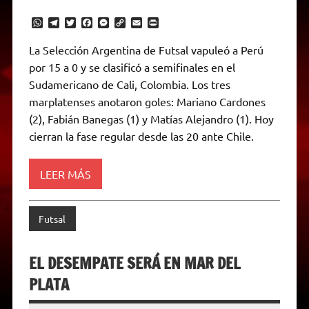
W
T
T
F
M
C
E
P
h
e
w
a
e
o
m
r
a
l
i
c
s
p
a
i
La Selección Argentina de Futsal vapuleó a Perú
t
e
t
e
s
y
i
n
por 15 a 0 y se clasificó a semifinales en el
s
g
t
b
e
L
l
t
A
r
e
o
n
i
F
Sudamericano de Cali, Colombia. Los tres
p
a
r
o
g
n
r
p
m
k
e
k
i
marplatenses anotaron goles: Mariano Cardones
r
e
(2), Fabián Banegas (1) y Matías Alejandro (1). Hoy
n
d
cierran la fase regular desde las 20 ante Chile.
l
y
LEER MÁS
Futsal
EL DESEMPATE SERÁ EN MAR DEL
PLATA