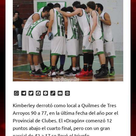
W
T
T
F
M
C
E
P
h
e
w
a
e
o
m
r
a
l
i
c
s
p
a
i
Kimberley derrotó como local a Quilmes de Tres
t
e
t
e
s
y
i
n
Arroyos 90 a 77, en la última fecha del año por el
s
g
t
b
e
L
l
t
A
r
e
o
n
i
F
Provincial de Clubes. El «Dragón» comenzó 12
p
a
r
o
g
n
r
p
m
k
e
k
i
puntos abajo el cuarto final, pero con un gran
r
e
parcial de 42 a 17 se llevó el triunfo.