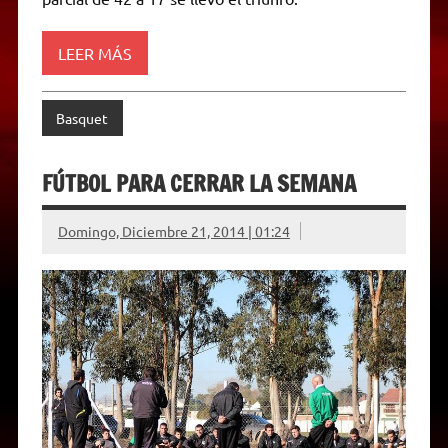
n
d
l
y
LEER MÁS
Basquet
FÚTBOL PARA CERRAR LA SEMANA
Domingo, Diciembre 21, 2014 | 01:24