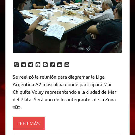
W
T
T
F
M
C
E
P
h
e
w
a
e
o
m
r
a
l
i
c
s
p
a
i
Se realizó la reunión para diagramar la Liga
t
e
t
e
s
y
i
n
Argentina A2 masculina donde participará Mar
s
g
t
b
e
L
l
t
A
r
e
o
n
i
F
Chiquita Voley representando a la ciudad de Mar
p
a
r
o
g
n
r
p
m
k
e
k
i
del Plata. Será uno de los integrantes de la Zona
r
e
«B».
n
d
l
y
LEER MÁS