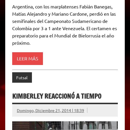
a
l
i
c
s
p
a
i
Argentina, con los marplatenses Fabián Banegas,
t
e
t
e
s
y
i
n
Matías Alejandro y Mariano Cardone, perdió en las
s
g
t
b
e
L
l
t
A
r
e
o
n
i
F
semifinales del Campeonato Sudamericano de
p
a
r
o
g
n
r
p
m
k
e
k
i
Colombia por 3 a 1 ante Venezuela. El certamen es
r
e
preparatorio para el Mundial de Bielorrusia el año
n
d
próximo.
l
y
LEER MÁS
Futsal
KIMBERLEY REACCIONÓ A TIEMPO
Domingo, Diciembre 21, 2014 | 18:39