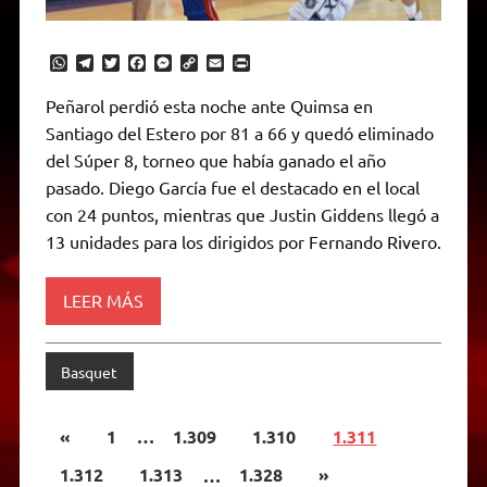
W
T
T
F
M
C
E
P
h
e
w
a
e
o
m
r
a
l
i
c
s
p
a
i
Peñarol perdió esta noche ante Quimsa en
t
e
t
e
s
y
i
n
Santiago del Estero por 81 a 66 y quedó eliminado
s
g
t
b
e
L
l
t
A
r
e
o
n
i
F
del Súper 8, torneo que había ganado el año
p
a
r
o
g
n
r
p
m
k
e
k
i
pasado. Diego García fue el destacado en el local
r
e
con 24 puntos, mientras que Justin Giddens llegó a
n
d
13 unidades para los dirigidos por Fernando Rivero.
l
y
LEER MÁS
Basquet
«
1
…
1.309
1.310
1.311
1.312
1.313
…
1.328
»