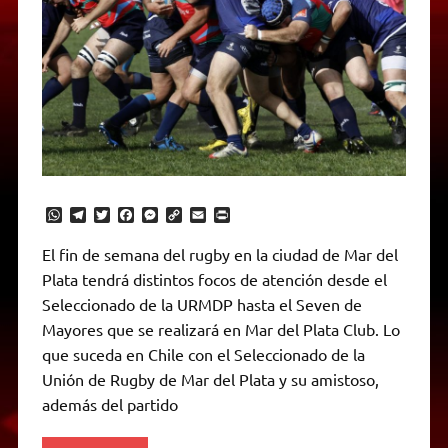
W
T
T
F
M
C
E
P
h
e
w
a
e
o
m
r
a
l
i
c
s
p
a
i
El fin de semana del rugby en la ciudad de Mar del
t
e
t
e
s
y
i
n
Plata tendrá distintos focos de atención desde el
s
g
t
b
e
L
l
t
A
r
e
o
n
i
F
Seleccionado de la URMDP hasta el Seven de
p
a
r
o
g
n
r
p
m
k
e
k
i
Mayores que se realizará en Mar del Plata Club. Lo
r
e
que suceda en Chile con el Seleccionado de la
n
d
Unión de Rugby de Mar del Plata y su amistoso,
l
además del partido
y