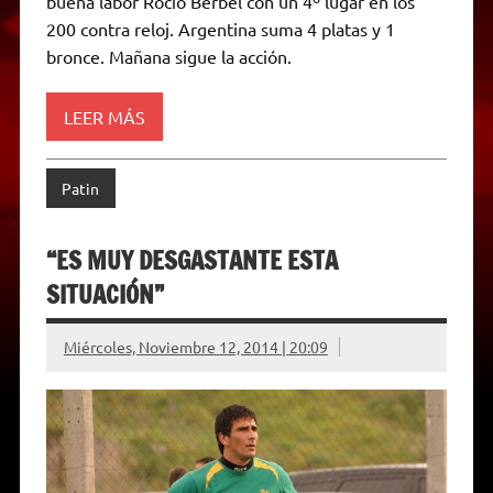
buena labor Rocío Berbel con un 4º lugar en los
n
d
200 contra reloj. Argentina suma 4 platas y 1
l
bronce. Mañana sigue la acción.
y
LEER MÁS
Patin
“ES MUY DESGASTANTE ESTA
SITUACIÓN”
Miércoles, Noviembre 12, 2014 | 20:09