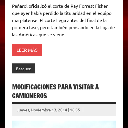
a
l
i
c
s
p
a
i
Peñarol oficializó el corte de Ray Forrest Fisher
t
e
t
e
s
y
i
n
que ayer había perdido la titularidad en el equipo
s
g
t
b
e
L
l
t
A
r
e
o
n
i
F
marplatense. El corte llega antes del final de la
p
a
r
o
g
n
r
p
m
k
e
k
i
primera fase, pero también pensando en la Liga de
r
e
las Américas que se viene.
n
d
l
y
LEER MÁS
Basquet
MODIFICACIONES PARA VISITAR A
CAMIONEROS
Jueves, Noviembre 13, 2014 | 18:55