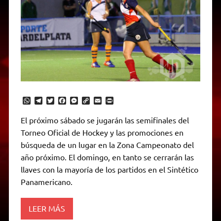
W
T
T
F
M
C
E
P
h
e
w
a
e
o
m
r
a
l
i
c
s
p
a
i
El próximo sábado se jugarán las semifinales del
t
e
t
e
s
y
i
n
Torneo Oficial de Hockey y las promociones en
s
g
t
b
e
L
l
t
A
r
e
o
n
i
F
búsqueda de un lugar en la Zona Campeonato del
p
a
r
o
g
n
r
p
m
k
e
k
i
año próximo. El domingo, en tanto se cerrarán las
r
e
llaves con la mayoría de los partidos en el Sintético
n
d
Panamericano.
l
y
LEER MÁS