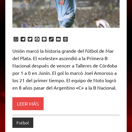
W
T
T
F
M
C
E
P
h
e
w
a
e
o
m
r
a
l
i
c
s
p
a
i
Unión marcó la historia grande del fútbol de Mar
t
e
t
e
s
y
i
n
del Plata. El «celeste» ascendió a la Primera B
s
g
t
b
e
L
l
t
A
r
e
o
n
i
F
Nacional después de vencer a Talleres de Córdoba
p
a
r
o
g
n
r
p
m
k
e
k
i
por 1 a 0 en Junín. El gol lo marcó Joel Amoroso a
r
e
los 21 del primer tiempo. El equipo de Noto logró
n
d
en 8 años pasar del Argentino «C» a la B Nacional.
l
y
LEER MÁS
Futbol