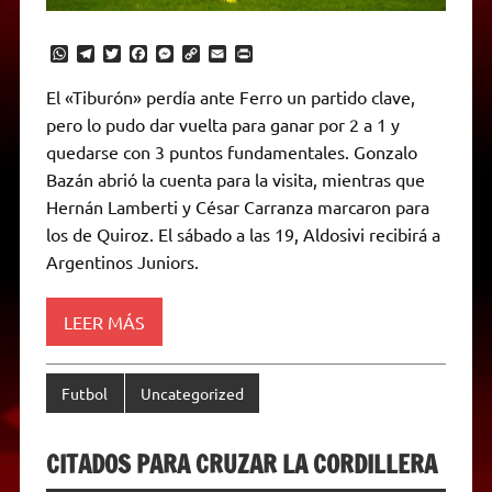
W
T
T
F
M
C
E
P
h
e
w
a
e
o
m
r
a
l
i
c
s
p
a
i
El «Tiburón» perdía ante Ferro un partido clave,
t
e
t
e
s
y
i
n
pero lo pudo dar vuelta para ganar por 2 a 1 y
s
g
t
b
e
L
l
t
A
r
e
o
n
i
F
quedarse con 3 puntos fundamentales. Gonzalo
p
a
r
o
g
n
r
p
m
k
e
k
i
Bazán abrió la cuenta para la visita, mientras que
r
e
Hernán Lamberti y César Carranza marcaron para
n
d
los de Quiroz. El sábado a las 19, Aldosivi recibirá a
l
Argentinos Juniors.
y
LEER MÁS
Futbol
Uncategorized
CITADOS PARA CRUZAR LA CORDILLERA