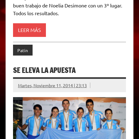
d
buen trabajo de Noelia Desimone con un 3º lugar.
l
Todos los resultados.
y
LEER MÁS
Patin
SE ELEVA LA APUESTA
Martes, Noviembre 11, 2014 | 23:13