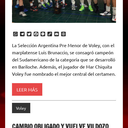
W
T
T
F
M
C
E
P
h
e
w
a
e
o
m
r
a
l
i
c
s
p
a
i
La Selección Argentina Pre Menor de Voley, con el
t
e
t
e
s
y
i
n
marplatense Luis Brunaccio, se consagró campeón
s
g
t
b
e
L
l
t
A
r
e
o
n
i
F
del Sudamericano de la categoría que se desarrolló
p
a
r
o
g
n
r
p
m
k
e
k
i
en Bariloche. Además, el jugador de Mar Chiquita
r
e
Voley fue nombrado el mejor central del certamen.
n
d
l
y
LEER MÁS
Voley
CAMBIO OBLIGADO Y VUELVE VILDOZO