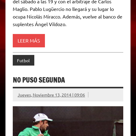
del sábado a las 19 y con el arbitraje de Carlos
p
a
r
o
g
n
r
p
m
k
e
k
i
Maglio. Pablo Lugüercio no llegará y su lugar lo
r
e
ocupa Nicolás Miracco. Además, vuelve al banco de
n
d
suplentes Ángel Vildozo.
l
y
LEER MÁS
Futbol
NO PUSO SEGUNDA
Jueves, Noviembre 13, 2014 | 09:06