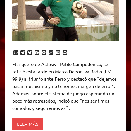
W
T
T
F
M
C
E
P
h
e
w
a
e
o
m
r
a
l
i
c
s
p
a
i
El arquero de Aldosivi, Pablo Campodónico, se
t
e
t
e
s
y
i
n
refirió esta tarde en Marca Deportiva Radio (FM
s
g
t
b
e
L
l
t
A
r
e
o
n
i
F
99.9) al triunfo ante Ferro y destacó que “dejamos
p
a
r
o
g
n
r
p
m
k
e
k
i
pasar muchísimo y no tenemos margen de error”.
r
e
Además, sobre el sistema de juego esperando un
n
d
poco más retrasados, indicó que “nos sentimos
l
cómodos y seguiremos así”.
y
LEER MÁS