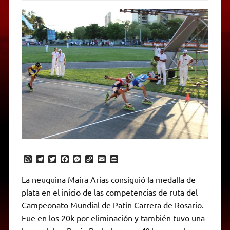
W
T
T
F
M
C
E
P
h
e
w
a
e
o
m
r
a
l
i
c
s
p
a
i
La neuquina Maira Arias consiguió la medalla de
t
e
t
e
s
y
i
n
plata en el inicio de las competencias de ruta del
s
g
t
b
e
L
l
t
A
r
e
o
n
i
F
Campeonato Mundial de Patín Carrera de Rosario.
p
a
r
o
g
n
r
p
m
k
e
k
i
Fue en los 20k por eliminación y también tuvo una
r
e