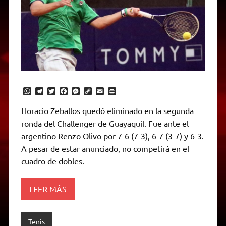
W
T
T
F
M
C
E
P
h
e
w
a
e
o
m
r
a
l
i
c
s
p
a
i
Horacio Zeballos quedó eliminado en la segunda
t
e
t
e
s
y
i
n
ronda del Challenger de Guayaquil. Fue ante el
s
g
t
b
e
L
l
t
A
r
e
o
n
i
F
argentino Renzo Olivo por 7-6 (7-3), 6-7 (3-7) y 6-3.
p
a
r
o
g
n
r
p
m
k
e
k
i
A pesar de estar anunciado, no competirá en el
r
e
cuadro de dobles.
n
d
l
y
LEER MÁS
Tenis