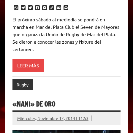
W
T
T
F
M
C
E
P
h
e
w
a
e
o
m
r
a
l
i
c
s
p
a
i
El próximo sábado al mediodía se pondrá en
t
e
t
e
s
y
i
n
marcha en Mar del Plata Club el Seven de Mayores
s
g
t
b
e
L
l
t
A
r
e
o
n
i
F
que organiza la Unión de Rugby de Mar del Plata.
p
a
r
o
g
n
r
p
m
k
e
k
i
Se dieron a conocer las zonas y fixture del
r
e
certamen.
n
d
l
y
LEER MÁS
Rugby
«NANI» DE ORO
Miércoles, Noviembre 12, 2014 | 11:53