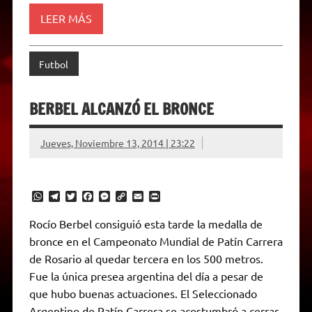
l
y
LEER MÁS
Futbol
BERBEL ALCANZÓ EL BRONCE
Jueves, Noviembre 13, 2014 | 23:22
W
T
T
F
M
C
E
P
h
e
w
a
e
o
m
r
a
l
i
c
s
p
a
i
Rocío Berbel consiguió esta tarde la medalla de
t
e
t
e
s
y
i
n
bronce en el Campeonato Mundial de Patín Carrera
s
g
t
b
e
L
l
t
A
r
e
o
n
i
F
de Rosario al quedar tercera en los 500 metros.
p
a
r
o
g
n
r
p
m
k
e
k
i
Fue la única presea argentina del día a pesar de
r
e
que hubo buenas actuaciones. El Seleccionado
n
d
Argentino de Patín Carrera se acostumbró a cerrar