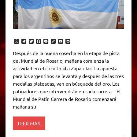
W
T
T
F
M
C
E
P
h
e
w
a
e
o
m
r
a
l
i
c
s
p
a
i
Después de la buena cosecha en la etapa de pista
t
e
t
e
s
y
i
n
del Mundial de Rosario, mañana comienza la
s
g
t
b
e
L
l
t
A
r
e
o
n
i
F
actividad en el circuito «La Zapatilla». La apuesta
p
a
r
o
g
n
r
p
m
k
e
k
i
para los argentinos se levanta y después de las tres
r
e
medallas plateadas, van en búsqueda del oro. Los
n
d
patinadores que intervendrán en cada carrera. El
l
Mundial de Patín Carrera de Rosario comenzará
y
mañana su
LEER MÁS