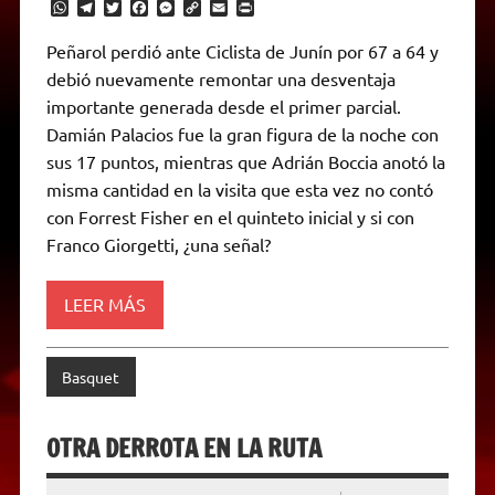
W
T
T
F
M
C
E
P
h
e
w
a
e
o
m
r
a
l
i
c
s
p
a
i
Peñarol perdió ante Ciclista de Junín por 67 a 64 y
t
e
t
e
s
y
i
n
debió nuevamente remontar una desventaja
s
g
t
b
e
L
l
t
A
r
e
o
n
i
F
importante generada desde el primer parcial.
p
a
r
o
g
n
r
p
m
k
e
k
i
Damián Palacios fue la gran figura de la noche con
r
e
sus 17 puntos, mientras que Adrián Boccia anotó la
n
d
misma cantidad en la visita que esta vez no contó
l
con Forrest Fisher en el quinteto inicial y si con
y
Franco Giorgetti, ¿una señal?
LEER MÁS
Basquet
OTRA DERROTA EN LA RUTA