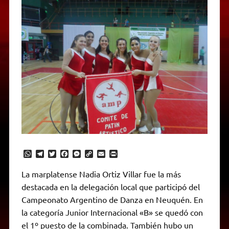
W
T
T
F
M
C
E
P
h
e
w
a
e
o
m
r
a
l
i
c
s
p
a
i
La marplatense Nadia Ortiz Villar fue la más
t
e
t
e
s
y
i
n
destacada en la delegación local que participó del
s
g
t
b
e
L
l
t
A
r
e
o
n
i
F
Campeonato Argentino de Danza en Neuquén. En
p
a
r
o
g
n
r
p
m
k
e
k
i
la categoría Junior Internacional «B» se quedó con
r
e
el 1º puesto de la combinada. También hubo un
n