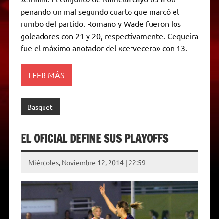
p
a
r
o
g
n
r
p
m
k
e
k
i
penando un mal segundo cuarto que marcó el
r
e
rumbo del partido. Romano y Wade fueron los
n
d
goleadores con 21 y 20, respectivamente. Cequeira
l
fue el máximo anotador del «cervecero» con 13.
y
LEER MÁS
Basquet
EL OFICIAL DEFINE SUS PLAYOFFS
Miércoles, Noviembre 12, 2014 | 22:59