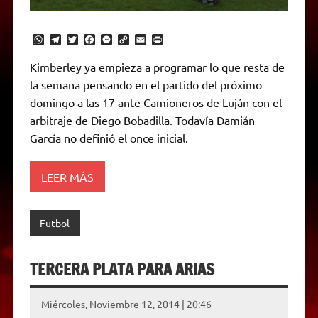
W
T
T
F
M
C
E
P
h
e
w
a
e
o
m
r
a
l
i
c
s
p
a
i
Kimberley ya empieza a programar lo que resta de
t
e
t
e
s
y
i
n
la semana pensando en el partido del próximo
s
g
t
b
e
L
l
t
A
r
e
o
n
i
F
domingo a las 17 ante Camioneros de Luján con el
p
a
r
o
g
n
r
p
m
k
e
k
i
arbitraje de Diego Bobadilla. Todavía Damián
r
e
García no definió el once inicial.
n
d
l
y
LEER MÁS
Futbol
TERCERA PLATA PARA ARIAS
Miércoles, Noviembre 12, 2014 | 20:46