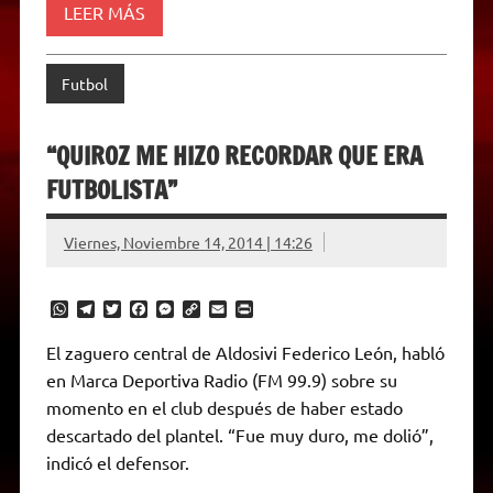
LEER MÁS
Futbol
“QUIROZ ME HIZO RECORDAR QUE ERA
FUTBOLISTA”
Viernes, Noviembre 14, 2014 | 14:26
W
T
T
F
M
C
E
P
h
e
w
a
e
o
m
r
a
l
i
c
s
p
a
i
El zaguero central de Aldosivi Federico León, habló
t
e
t
e
s
y
i
n
en Marca Deportiva Radio (FM 99.9) sobre su
s
g
t
b
e
L
l
t
A
r
e
o
n
i
F
momento en el club después de haber estado
p
a
r
o
g
n
r
p
m
k
e
k
i
descartado del plantel. “Fue muy duro, me dolió”,
r
e
indicó el defensor.
n
d